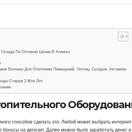
о Склада По Оптовым Ценам В Алматы
я
оров Волкано Для Отопления Помещений, Теплиц, Складов, Автомоек
роды Старше 2 Млн Лет
спании
топительного Оборудован
 много способов сделать это. Любой может выбрать интернет
е бонусы на депозит. Далее можно было заработать денег и