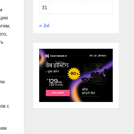
31
м
яцию
« Jul
угим,
го,
ть
ли
ов с
шим