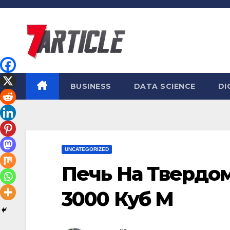
Skip
to
content
BUSINESS
DATA SCIENCE
DI
UNCATEGORIZED
Печь На Твердом
3000 Куб М