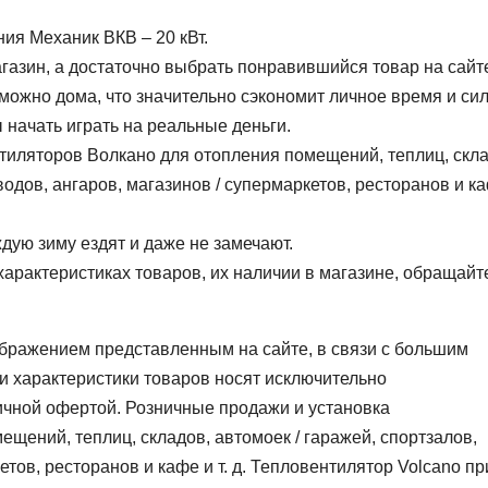
ия Механик ВКВ – 20 кВт.
газин, а достаточно выбрать понравившийся товар на сайт
 можно дома, что значительно сэкономит личное время и си
 начать играть на реальные деньги.
тиляторов Волкано для отопления помещений, теплиц, скла
аводов, ангаров, магазинов / супермаркетов, ресторанов и к
дую зиму ездят и даже не замечают.
рактеристиках товаров, их наличии в магазине, обращайте
ображением представленным на сайте, в связи с большим
 характеристики товаров носят исключительно
ичной офертой. Розничные продажи и установка
щений, теплиц, складов, автомоек / гаражей, спортзалов,
етов, ресторанов и кафе и т. д. Тепловентилятор Volcano пр