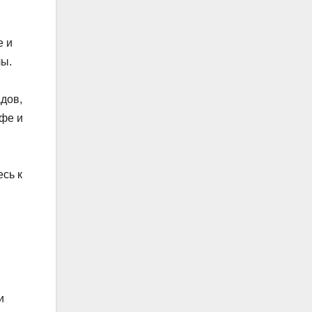
е и
лы.
дов,
афе и
сь к
и