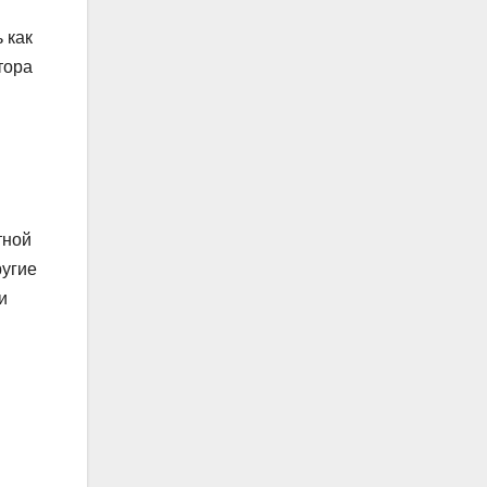
 как
тора
тной
ругие
и