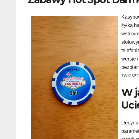
Kasynow
żyłką h
wstrzym
slotowy
telefon
wersje 
bezpłatn
zwłaszc
W j
Uci
Decyduj
paramet