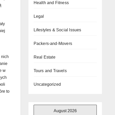
Health and Fitness
ą
Legal
ały
Lifestyles & Social Issues
iej
Packers-and-Movers
 nich
Real Estate
anie
e w
Tours and Travels
nych
Uncategorized
oli
óre to
August 2026