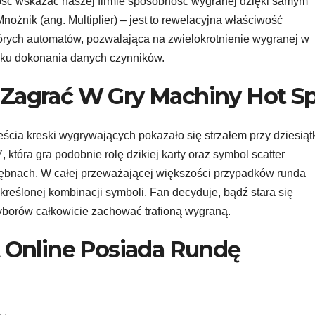
ść wskazać naszej firmie sposobność wygranej dzięki samym
Mnożnik (ang. Multiplier) – jest to rewelacyjna właściwość
órych automatów, pozwalająca na zwielokrotnienie wygranej w
ku dokonania danych czynników.
 Zagrać W Gry Machiny Hot S
ścia kreski wygrywających pokazało się strzałem przy dziesiąt
która gra podobnie rolę dzikiej karty oraz symbol scatter
bębnach. W całej przeważającej większości przypadków runda
reślonej kombinacji symboli. Fan decyduje, bądź stara się
yborów całkowicie zachować trafioną wygraną.
t Online Posiada Rundę