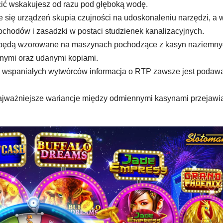
cić wskakujesz od razu pod głęboką wodę.
się urządzeń skupia czujności na udoskonaleniu narzędzi, a 
chodów i zasadzki w postaci studzienek kanalizacyjnych.
 będą wzorowane na maszynach pochodzące z kasyn naziemny
ernymi oraz udanymi kopiami.
 wspaniałych wytwórców informacja o RTP zawsze jest podaw
jważniejsze wariancje między odmiennymi kasynami przejawi