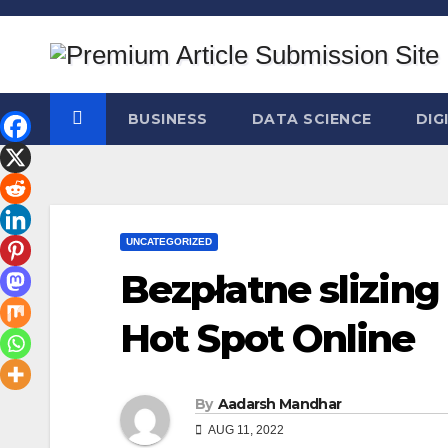
Skip
to
content
BUSINESS
DATA SCIENCE
DIG
UNCATEGORIZED
Bezpłatne slizin
Hot Spot Online
By
Aadarsh Mandhar
AUG 11, 2022