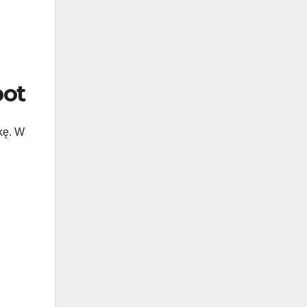
pot
kę. W