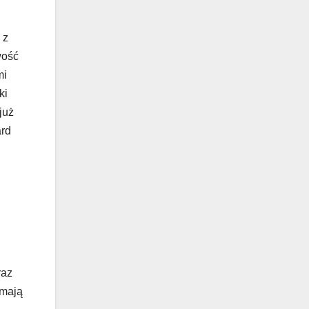
 z
wość
mi
ki
już
ard
raz
 mają