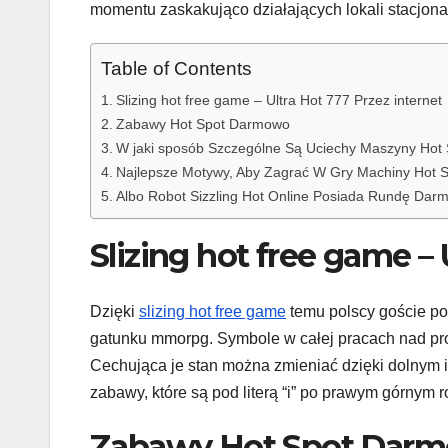
momentu zaskakująco działających lokali stacjona
Table of Contents
Slizing hot free game – Ultra Hot 777 Przez internet
Zabawy Hot Spot Darmowo
W jaki sposób Szczególne Są Uciechy Maszyny Hot
Najlepsze Motywy, Aby Zagrać W Gry Machiny Hot 
Albo Robot Sizzling Hot Online Posiada Rundę Da
Slizing hot free game – 
Dzięki
slizing hot free game
temu polscy goście pos
gatunku mmorpg. Symbole w całej pracach nad pro
Cechująca je stan można zmieniać dzięki dolnym in
zabawy, które są pod literą “i” po prawym górnym 
Zabawy Hot Spot Dar