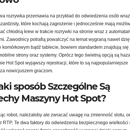
a rozrywka przemawia na przykład do odwiedzenia osób wraz
azardzisty, które kochają zagrożenie i jednocześnie mają możli
ać chłodną krew w trakcie rozrywki na stronie wraz z automata
mi. Zawodnicy potrafią powalczyć na temat wygraną nawet dzię
ie komórkowym bądź tablecie, bowiem standardem znajdują się 
mobilne strony oraz systemy. Oprócz tego świetną opcją są haz
ie Hot Spot wyjąwszy rejestracji, które to są najpopularniejsze
za nowicjuszem graczom.
aki sposób Szczególne Są
echy Maszyny Hot Spot?
ąc robot, należałoby ale zwracać uwagę na zmienność slotu, o
r RTP. Te dwa faktory do odwiedzenia bezpiecznego wielkości