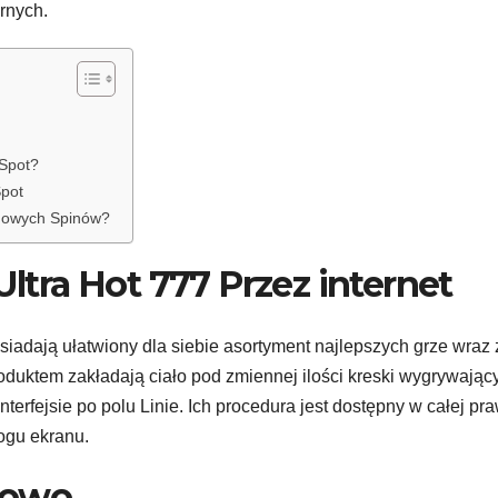
rnych.
 Spot?
Spot
rmowych Spinów?
Ultra Hot 777 Przez internet
iadają ułatwiony dla siebie asortyment najlepszych grze wraz 
duktem zakładają ciało pod zmiennej ilości kreski wygrywając
terfejsie po polu Linie. Ich procedura jest dostępny w całej pr
rogu ekranu.
mowo