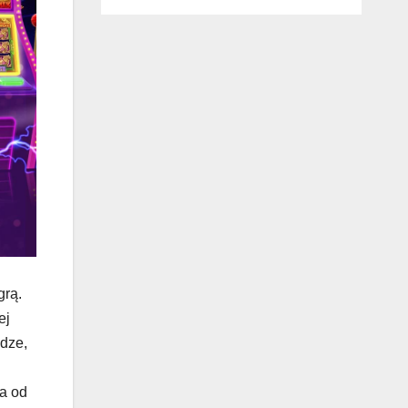
grą.
ej
ądze,
ła od