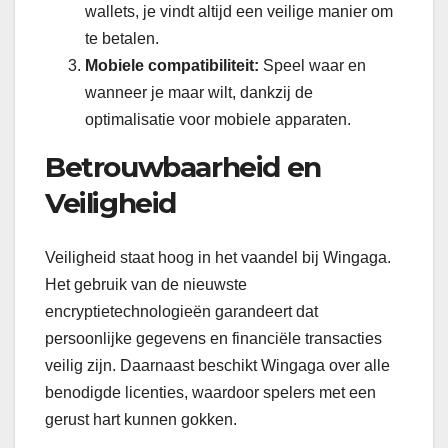
wallets, je vindt altijd een veilige manier om
te betalen.
Mobiele compatibiliteit:
Speel waar en
wanneer je maar wilt, dankzij de
optimalisatie voor mobiele apparaten.
Betrouwbaarheid en
Veiligheid
Veiligheid staat hoog in het vaandel bij Wingaga.
Het gebruik van de nieuwste
encryptietechnologieën garandeert dat
persoonlijke gegevens en financiële transacties
veilig zijn. Daarnaast beschikt Wingaga over alle
benodigde licenties, waardoor spelers met een
gerust hart kunnen gokken.