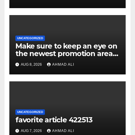
UNCATEGORIZED
Make sure to keep an eye on
the newest promotion area
once logging in to maximise
AUG 8, 2026
AHMAD ALI
your winnings
UNCATEGORIZED
favorite article 422513
AUG 7, 2026
AHMAD ALI