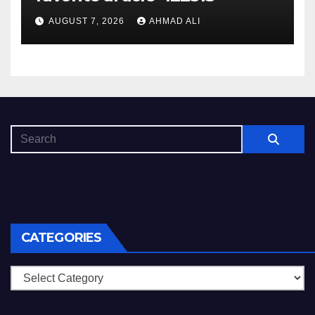
AUGUST 7, 2026
AHMAD ALI
CATEGORIES
Categories