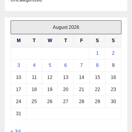
August 2026
M
T
W
T
F
S
S
1
2
3
4
5
6
7
8
9
10
11
12
13
14
15
16
17
18
19
20
21
22
23
24
25
26
27
28
29
30
31
« Jul