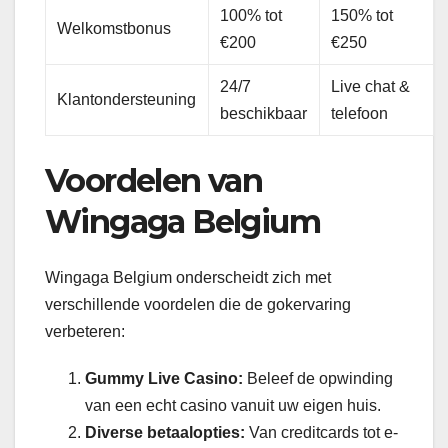
100% tot
150% tot
Welkomstbonus
€200
€250
24/7
Live chat &
Klantondersteuning
beschikbaar
telefoon
Voordelen van
Wingaga Belgium
Wingaga Belgium onderscheidt zich met
verschillende voordelen die de gokervaring
verbeteren:
Gummy Live Casino:
Beleef de opwinding
van een echt casino vanuit uw eigen huis.
Diverse betaalopties:
Van creditcards tot e-