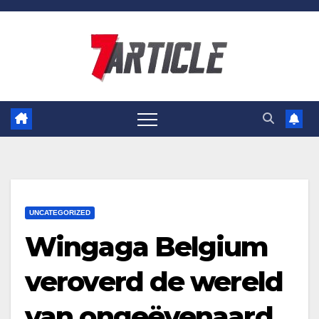
Skip
to
content
UNCATEGORIZED
Wingaga Belgium
veroverd de wereld
van ongeëvenaard