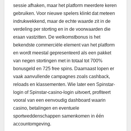
sessie afhaken, maar het platform meerdere keren
gebruiken. Voor nieuwe spelers klinkt dat meteen
indrukwekkend, maar de echte waarde zit in de
verdeling per storting en in de voorwaarden die
eraan vastzitten. De welkomstbonus is het
bekendste commerciële element van het platform
en wordt meestal gepresenteerd als een pakket
van negen stortingen met in totaal tot 700%
bonusgeld en 725 free spins. Daarnaast lopen er
vaak aanvullende campagnes zoals cashback,
reloads en klassementen. Wie later een Spinstar-
login of Spinstar-casino-login uitvoert, profiteert
vooral van een eenvoudig dashboard waarin
casino, betalingen en eventuele
sportweddenschappen samenkomen in één
accountomgeving.