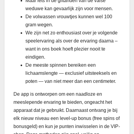
Maar iets in de giftanden van de valse
weduwe kan gevaarlijk zijn voor mensen.
De volwassen vrouwtjes kunnen wel 100
gram wegen.
We zijn net zo enthousiast over je volgende
speelervaring als over de ervaring daarna –
want in ons boek hoeft plezier nooit te
eindigen.
De meeste spinnen bereiken een
lichaamslengte — exclusief uitsteeksels en
poten — van niet meer dan een centimeter.
De app is ontworpen om een naadloze en
meeslepende ervaring te bieden, ongeacht het
apparaat dat je gebruikt. Daarnaast ontvang je bij
elk nieuw niveau een level-up bonus (free spins of
bonusgeld) en kun je punten inwisselen in de VIP-