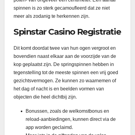
spinnen is zo sterk gecamoufleerd dat ze niet
meer als zodanig te herkennen zijn.
Spinstar Casino Registratie
Dit komt doordat twee van hun ogen vergroot en
bovendien naast elkaar aan de voorzijde van de
kop geplaatst zijn. De springspinnen hebben in
tegenstelling tot de meeste spinnen een vrij goed
gezichtsvermogen. Ze kunnen zo waarnemen of
het dag of nacht is en beelden vormen van
objecten die heel dichtbij zijn.
Bonussen, zoals de welkomstbonus en
reload-aanbiedingen, kunnen direct via de
app worden geclaimd.