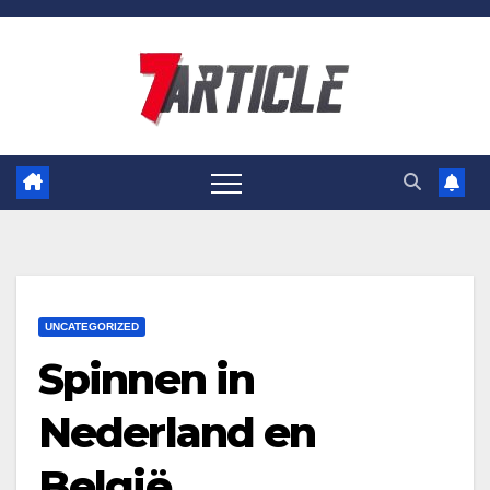
Skip
to
content
UNCATEGORIZED
Spinnen in
Nederland en
België