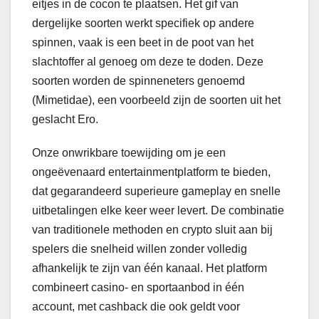
eitjes in de cocon te plaatsen. Het gif van
dergelijke soorten werkt specifiek op andere
spinnen, vaak is een beet in de poot van het
slachtoffer al genoeg om deze te doden. Deze
soorten worden de spinneneters genoemd
(Mimetidae), een voorbeeld zijn de soorten uit het
geslacht Ero.
Onze onwrikbare toewijding om je een
ongeëvenaard entertainmentplatform te bieden,
dat gegarandeerd superieure gameplay en snelle
uitbetalingen elke keer weer levert. De combinatie
van traditionele methoden en crypto sluit aan bij
spelers die snelheid willen zonder volledig
afhankelijk te zijn van één kanaal. Het platform
combineert casino- en sportaanbod in één
account, met cashback die ook geldt voor