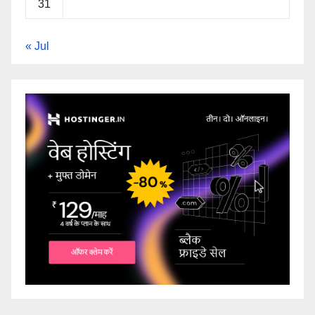
31
« Jul