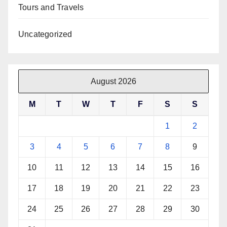
Tours and Travels
Uncategorized
August 2026
M
T
W
T
F
S
S
1
2
3
4
5
6
7
8
9
10
11
12
13
14
15
16
17
18
19
20
21
22
23
24
25
26
27
28
29
30