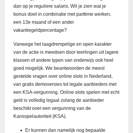
dan op je reguliere salaris. Wil je zien wat je
bonus doet in combinatie met parttime werken,
een 13e maand of een ander
vakantiegeldpercentage?
Vanwege het laagdrempelige en open karakter
van de actie is meedoen door leerlingen uit lagere
klassen of andere typen van onderwijs ook heel
goed mogelijk. We beantwoorden de meest
gestelde vragen over online slots in Nederland,
van gratis demoversies tot legale aanbieders met
een KSA-vergunning. Online slots spelen met echt
geld is volledig legaal zolang de aanbieder
beschikt over een vergunning van de
Kansspelautoriteit (KSA).
Er kunnen dan namelijk nog bepaalde