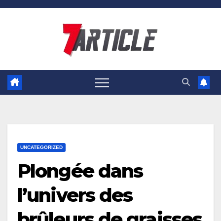
Skip
to
content
UNCATEGORIZED
Plongée dans
l’univers des
brûleurs de graisses