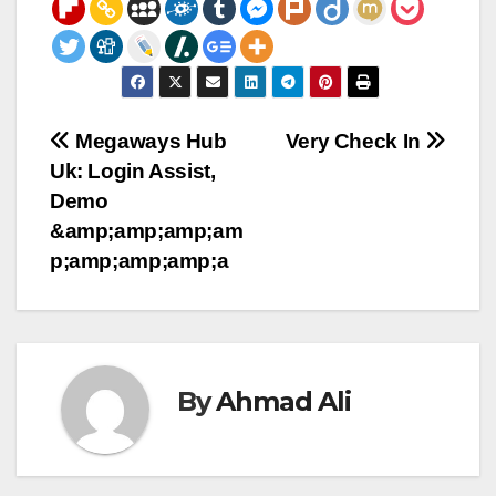
Post
Megaways Hub
Very Check In
Uk: Login Assist,
navigation
Demo
&amp;amp;amp;am
p;amp;amp;amp;a
By
Ahmad Ali