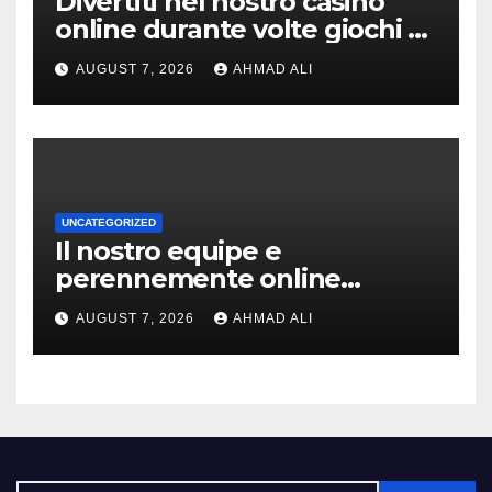
Divertiti nel nostro casino
online durante volte giochi di
slot-machine oltre a
AUGUST 7, 2026
AHMAD ALI
coinvolgenti
UNCATEGORIZED
Il nostro equipe e
perennemente online
addirittura, nell’eventualita
AUGUST 7, 2026
AHMAD ALI
che dovuto, possiamo aiutarti
rapidamente nella ingresso