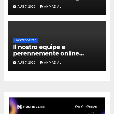
slot-machine oltre a
AUG 7, 2026
AHMAD ALI
coinvolgenti
UNCATEGORIZED
Il nostro equipe e
perennemente online
addirittura, nell’eventualita
AUG 7, 2026
AHMAD ALI
che dovuto, possiamo
aiutarti rapidamente nella
ingresso