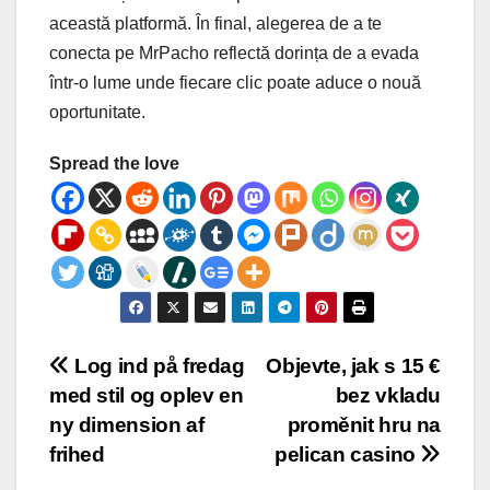
această platformă. În final, alegerea de a te
conecta pe MrPacho reflectă dorința de a evada
într-o lume unde fiecare clic poate aduce o nouă
oportunitate.
Spread the love
Post
Log ind på fredag
Objevte, jak s 15 €
med stil og oplev en
bez vkladu
navigation
ny dimension af
proměnit hru na
frihed
pelican casino