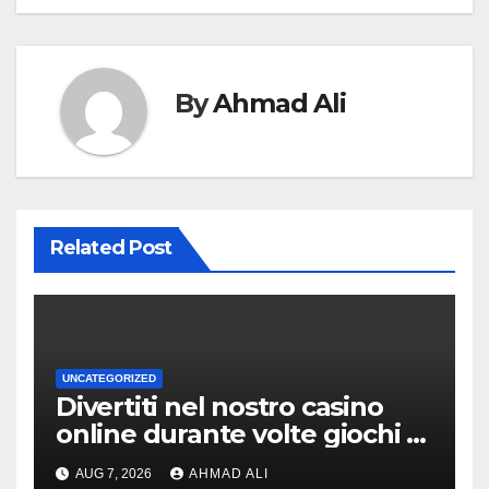
By
Ahmad Ali
Related Post
UNCATEGORIZED
Divertiti nel nostro casino
online durante volte giochi di
slot-machine oltre a
AUG 7, 2026
AHMAD ALI
coinvolgenti