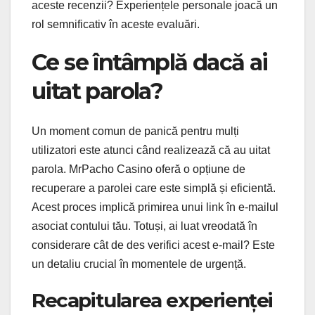
aceste recenzii? Experiențele personale joacă un
rol semnificativ în aceste evaluări.
Ce se întâmplă dacă ai
uitat parola?
Un moment comun de panică pentru mulți
utilizatori este atunci când realizează că au uitat
parola. MrPacho Casino oferă o opțiune de
recuperare a parolei care este simplă și eficientă.
Acest proces implică primirea unui link în e-mailul
asociat contului tău. Totuși, ai luat vreodată în
considerare cât de des verifici acest e-mail? Este
un detaliu crucial în momentele de urgență.
Recapitularea experienței