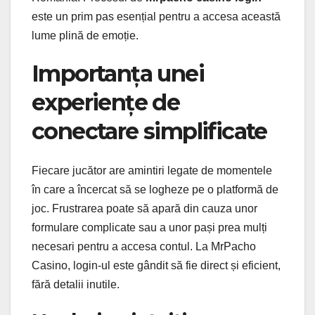
este un prim pas esențial pentru a accesa această
lume plină de emoție.
Importanța unei
experiențe de
conectare simplificate
Fiecare jucător are amintiri legate de momentele
în care a încercat să se logheze pe o platformă de
joc. Frustrarea poate să apară din cauza unor
formulare complicate sau a unor pași prea mulți
necesari pentru a accesa contul. La MrPacho
Casino, login-ul este gândit să fie direct și eficient,
fără detalii inutile.