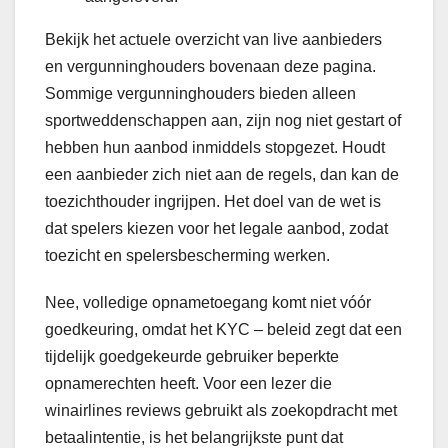
Bekijk het actuele overzicht van live aanbieders
en vergunninghouders bovenaan deze pagina.
Sommige vergunninghouders bieden alleen
sportweddenschappen aan, zijn nog niet gestart of
hebben hun aanbod inmiddels stopgezet. Houdt
een aanbieder zich niet aan de regels, dan kan de
toezichthouder ingrijpen. Het doel van de wet is
dat spelers kiezen voor het legale aanbod, zodat
toezicht en spelersbescherming werken.
Nee, volledige opnametoegang komt niet vóór
goedkeuring, omdat het KYC – beleid zegt dat een
tijdelijk goedgekeurde gebruiker beperkte
opnamerechten heeft. Voor een lezer die
winairlines reviews gebruikt als zoekopdracht met
betaalintentie, is het belangrijkste punt dat