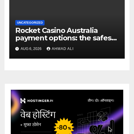
UNCATEGORIZED
Rocket Casino Australia
payment options: the safest
choices for real money
AUG 6, 2026
AHMAD ALI
players