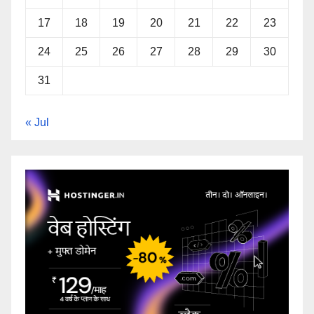
17
18
19
20
21
22
23
24
25
26
27
28
29
30
31
« Jul