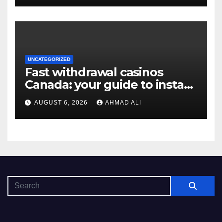
UNCATEGORIZED
Fast withdrawal casinos
Canada: your guide to instant
payouts and crypto options
AUGUST 6, 2026
AHMAD ALI