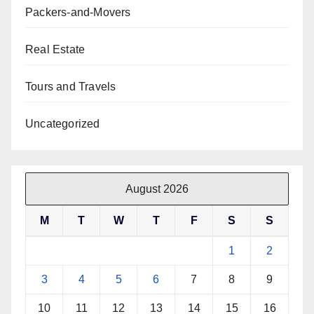
Packers-and-Movers
Real Estate
Tours and Travels
Uncategorized
August 2026
M
T
W
T
F
S
S
1
2
3
4
5
6
7
8
9
10
11
12
13
14
15
16