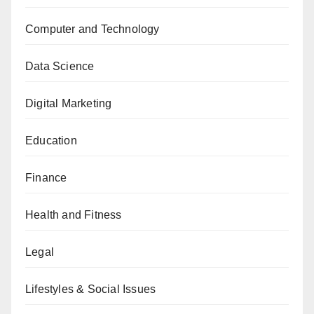
Computer and Technology
Data Science
Digital Marketing
Education
Finance
Health and Fitness
Legal
Lifestyles & Social Issues