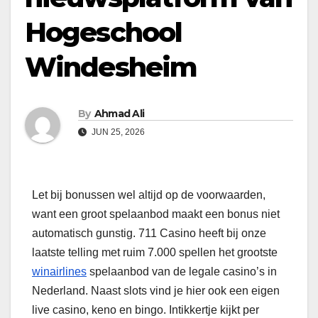
Hogeschool
Windesheim
By
Ahmad Ali
JUN 25, 2026
Let bij bonussen wel altijd op de voorwaarden,
want een groot spelaanbod maakt een bonus niet
automatisch gunstig. 711 Casino heeft bij onze
laatste telling met ruim 7.000 spellen het grootste
winairlines
spelaanbod van de legale casino’s in
Nederland. Naast slots vind je hier ook een eigen
live casino, keno en bingo. Intikkertje kijkt per