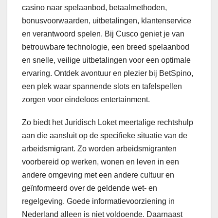
casino naar spelaanbod, betaalmethoden,
bonusvoorwaarden, uitbetalingen, klantenservice
en verantwoord spelen. Bij Cusco geniet je van
betrouwbare technologie, een breed spelaanbod
en snelle, veilige uitbetalingen voor een optimale
ervaring. Ontdek avontuur en plezier bij BetSpino,
een plek waar spannende slots en tafelspellen
zorgen voor eindeloos entertainment.
Zo biedt het Juridisch Loket meertalige rechtshulp
aan die aansluit op de specifieke situatie van de
arbeidsmigrant. Zo worden arbeidsmigranten
voorbereid op werken, wonen en leven in een
andere omgeving met een andere cultuur en
geïnformeerd over de geldende wet- en
regelgeving. Goede informatievoorziening in
Nederland alleen is niet voldoende. Daarnaast