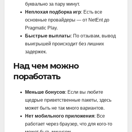
буквально за пару минут.
Неплохая подборка игр
: Есть все
основные провайдеры — от NetEnt до
Pragmatic Play.
Быстрые выплаты
: По отзывам, вывод
выигрышей происходит без лишних
задержек.
Над чем можно
поработать
Меньше бонусов
: Если вы любите
щедрые приветственные пакеты, здесь
может быть не так много вариантов.
Нет мобильного приложения
: Все
работает через браузер, что для кого-то
может быть минусом.