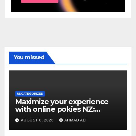
You missed
UNCATEGORIZED
Maximize your experience
with online pokies NZ:
essential tips for new players
AUGUST 6, 2026
AHMAD ALI