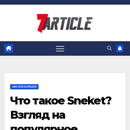
Skip
to
content
UNCATEGORIZED
Что такое Sneket?
Взгляд на
популярное