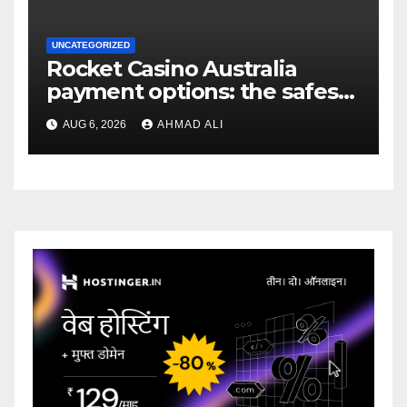
UNCATEGORIZED
Rocket Casino Australia
payment options: the safest
choices for real money
AUG 6, 2026
AHMAD ALI
players