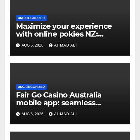
UNCATEGORIZED
Maximize your experience
with online pokies NZ:
essential tips for new players
AUG 6, 2026
AHMAD ALI
UNCATEGORIZED
Fair Go Casino Australia
mobile app: seamless
gaming experience at your
AUG 6, 2026
AHMAD ALI
fingertips