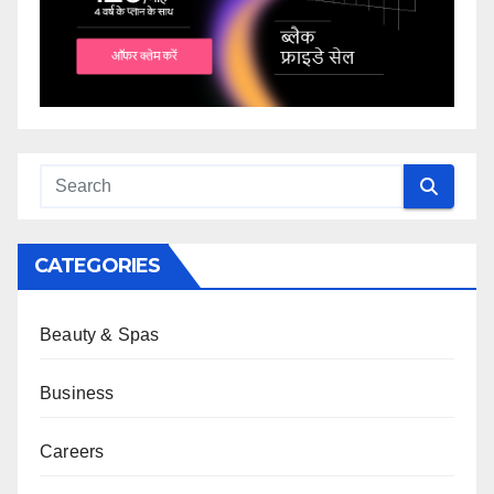
CATEGORIES
Beauty & Spas
Business
Careers