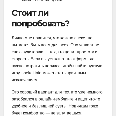
Стоит ли
попробовать?
Лично мне нравится, что казино снекет не
пытается быть всем для всех. Оно четко знает
свою аудиторию — тех, кто ценит простоту и
скорость. Если вы устали от платформ, где
нужно потратить полчаса, чтобы найти нужную
игру, sneket.info может стать приятным
исключением.
Это хороший вариант для тех, кто уже немного
разобрался в онлайн-гемблинге и ищет что-то
удобное и без лишней суеты. Новичкам тоже
будет комфортно — не запутаешься.