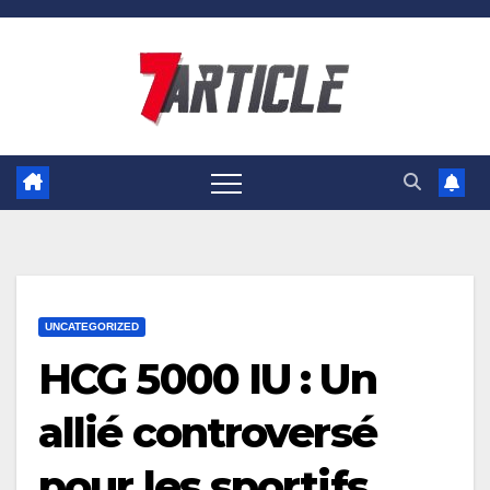
Skip
to
content
UNCATEGORIZED
HCG 5000 IU : Un
allié controversé
pour les sportifs