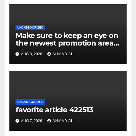
UNCATEGORIZED
Make sure to keep an eye on
the newest promotion area
once logging in to maximise
AUG 8, 2026
AHMAD ALI
your winnings
UNCATEGORIZED
favorite article 422513
AUG 7, 2026
AHMAD ALI