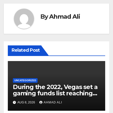
By
Ahmad Ali
Related Post
UNCATEGORIZED
During the 2022, Vegas set a
gaming funds list reaching
$14
AUG 8, 2026
AHMAD ALI