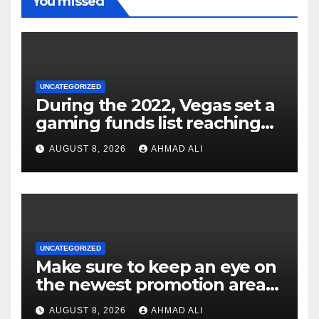
You missed
UNCATEGORIZED
During the 2022, Vegas set a
gaming funds list reaching
$14
AUGUST 8, 2026
AHMAD ALI
UNCATEGORIZED
Make sure to keep an eye on
the newest promotion area
once logging in to maximise
AUGUST 8, 2026
AHMAD ALI