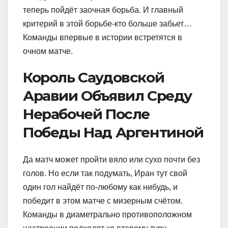
теперь пойдёт заочная борьба. И главный
критерий в этой борьбе-кто больше забьет…
Команды впервые в истории встретятся в
очном матче.
Король Саудовской
Аравии Объявил Среду
Нерабочей После
Победы Над Аргентиной
Да матч может пройти вяло или сухо почти без
голов. Но если так подумать, Иран тут свой
один гол найдёт по-любому как нибудь, и
победит в этом матче с мизерным счётом.
Команды в диаметрально противоположном