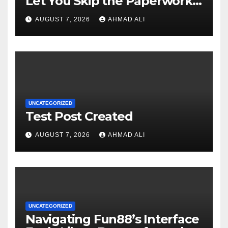
Let You Skip the Paperwork
and Play Instantly
AUGUST 7, 2026
AHMAD ALI
UNCATEGORIZED
Test Post Created
AUGUST 7, 2026
AHMAD ALI
UNCATEGORIZED
Navigating Fun88’s Interface