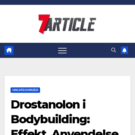
Skip
to
content
UNCATEGORIZED
Drostanolon i
Bodybuilding:
Effekt, Anvendelse