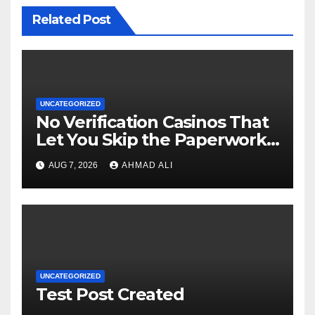
Related Post
UNCATEGORIZED
No Verification Casinos That
Let You Skip the Paperwork
and Play Instantly
AUG 7, 2026
AHMAD ALI
UNCATEGORIZED
Test Post Created