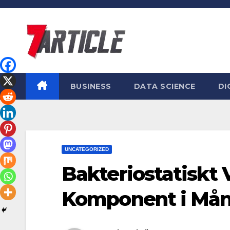
Skip
to
content
BUSINESS
DATA SCIENCE
DI
UNCATEGORIZED
Bakteriostatiskt V
Komponent i Mån