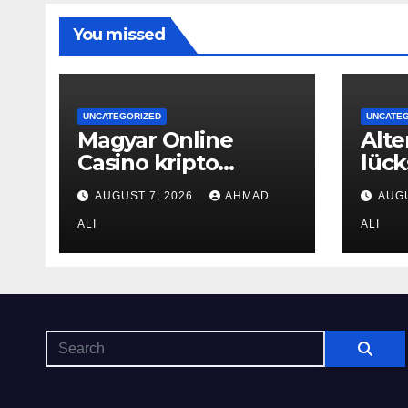
You missed
UNCATEGORIZED
UNCATE
Magyar Online
Alt
Casino kripto
lück
bónuszok: hogyan
n_mi
AUGUST 7, 2026
AHMAD
AUGU
maximálizálhatod a
oas
nyereményeidet
ALI
rate
ALI