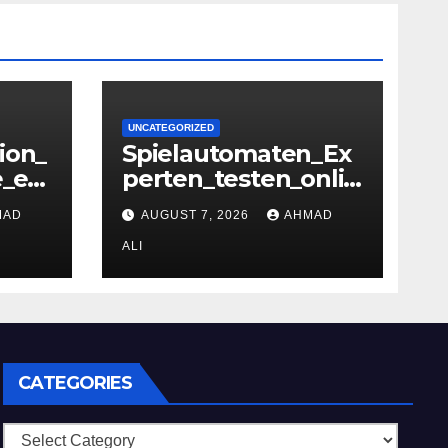
UNCATEGORIZED
ion_
Spielautomaten_Ex
e_en
perten_testen_onlin
s_mo
e_casino_ohne_oasis
MAD
AUGUST 7, 2026
AHMAD
bles
_und_sichere_Anbie
ter_im
ALI
CATEGORIES
Categories