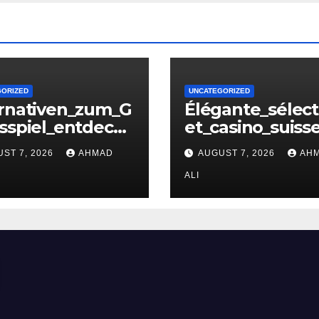
GORIZED
UNCATEGORIZED
ernativen_zum_G
Élégante_sélect
sspiel_entdecke
et_casino_suiss
t_casino_ohne_
_ligne_pour_de
ST 7, 2026
AHMAD
AUGUST 7, 2026
AH
is_und_neuen_St
ments_inoublia
gi – копія
ALI