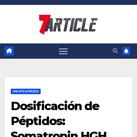
Skip
to
content
UNCATEGORIZED
Dosificación de
Péptidos:
Somatropin HGH