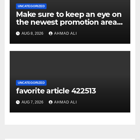
UNCATEGORIZED
Make sure to keep an eye on
the newest promotion area
once logging in to maximise
AUG 8, 2026
AHMAD ALI
your winnings
UNCATEGORIZED
favorite article 422513
AUG 7, 2026
AHMAD ALI