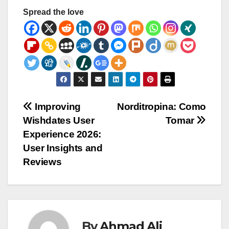
Spread the love
Post
Improving
Norditropina: Como
Wishdates User
Tomar
navigation
Experience 2026:
User Insights and
Reviews
By
Ahmad Ali