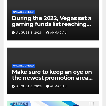
UNCATEGORIZED
During the 2022, Vegas set a
gaming funds list reaching
$14
AUGUST 8, 2026
AHMAD ALI
UNCATEGORIZED
Make sure to keep an eye on
the newest promotion area
once logging in to maximise
AUGUST 8, 2026
AHMAD ALI
your winnings