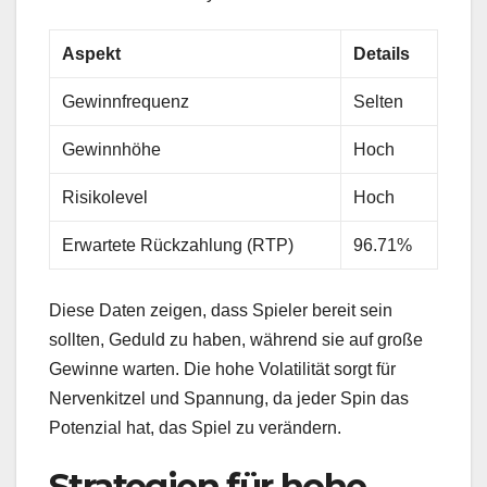
Aspekt
Details
Gewinnfrequenz
Selten
Gewinnhöhe
Hoch
Risikolevel
Hoch
Erwartete Rückzahlung (RTP)
96.71%
Diese Daten zeigen, dass Spieler bereit sein
sollten, Geduld zu haben, während sie auf große
Gewinne warten. Die hohe Volatilität sorgt für
Nervenkitzel und Spannung, da jeder Spin das
Potenzial hat, das Spiel zu verändern.
Strategien für hohe