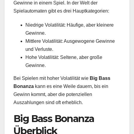
Gewinne in einem Spiel. In der Welt der
Spielautomaten gibt es drei Hauptkategorien:
Niedrige Volatilität: Häufige, aber kleinere
Gewinne.
Mittlere Volatilität: Ausgewogene Gewinne
und Verluste.
Hohe Volatilität: Seltene, aber große
Gewinne.
Bei Spielen mit hoher Volatilität wie
Big Bass
Bonanza
kann es eine Weile dauern, bis ein
Gewinn kommt, aber die potenziellen
Auszahlungen sind oft erheblich.
Big Bass Bonanza
Überblick