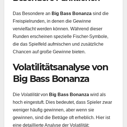
Das Besondere an
Big Bass Bonanza
sind die
Freispielrunden, in denen die Gewinne
vervielfacht werden können. Während dieser
Runden erscheinen spezielle Fischer-Symbole,
die das Spielfeld aufmischen und zusätzliche
Chancen auf große Gewinne bieten.
Volatilitätsanalyse von
Big Bass Bonanza
Die
Volatilität
von
Big Bass Bonanza
wird als
hoch eingestuft. Dies bedeutet, dass Spieler zwar
weniger häufig gewinnen, aber wenn sie
gewinnen, sind die Beträge oft erheblich. Hier ist
eine detaillierte Analyse der Volatilität: