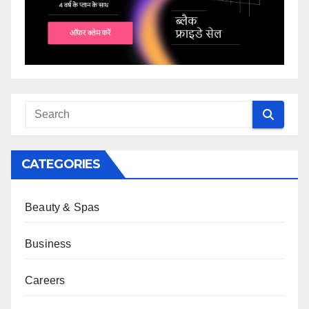
CATEGORIES
Beauty & Spas
Business
Careers