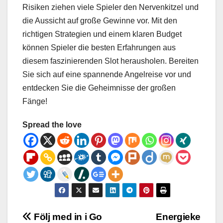
Risiken ziehen viele Spieler den Nervenkitzel und
die Aussicht auf große Gewinne vor. Mit den
richtigen Strategien und einem klaren Budget
können Spieler die besten Erfahrungen aus
diesem faszinierenden Slot herausholen. Bereiten
Sie sich auf eine spannende Angelreise vor und
entdecken Sie die Geheimnisse der großen
Fänge!
Spread the love
Post
Följ med in i Go
Energieke