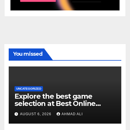
You missed
UNCATEGORIZED
Explore the best game
selection at Best Online
Pokies Australia: slots,
AUGUST 6, 2026
AHMAD ALI
themes, and more