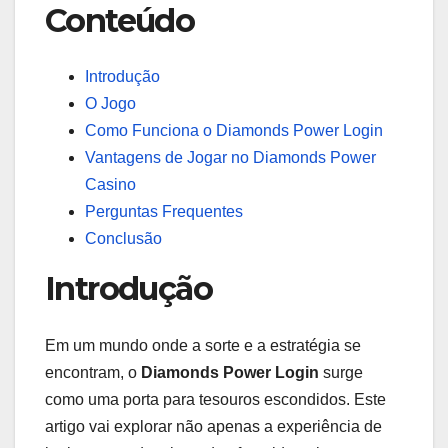
Conteúdo
Introdução
O Jogo
Como Funciona o Diamonds Power Login
Vantagens de Jogar no Diamonds Power
Casino
Perguntas Frequentes
Conclusão
Introdução
Em um mundo onde a sorte e a estratégia se
encontram, o
Diamonds Power Login
surge
como uma porta para tesouros escondidos. Este
artigo vai explorar não apenas a experiência de