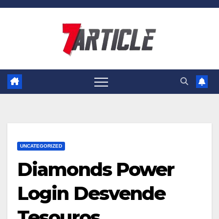
Skip
to
content
UNCATEGORIZED
Diamonds Power
Login Desvende
Tesouros