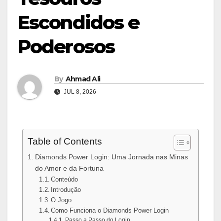
Escondidos e
Poderosos
By
Ahmad Ali
JUL 8, 2026
Table of Contents
Diamonds Power Login: Uma Jornada nas Minas
do Amor e da Fortuna
Conteúdo
Introdução
O Jogo
Como Funciona o Diamonds Power Login
Passo a Passo do Login