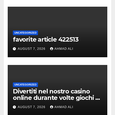
UNCATEGORIZED
favorite article 422513
AUGUST 7, 2026
AHMAD ALI
UNCATEGORIZED
Divertiti nel nostro casino
online durante volte giochi di
slot-machine oltre a
AUGUST 7, 2026
AHMAD ALI
coinvolgenti