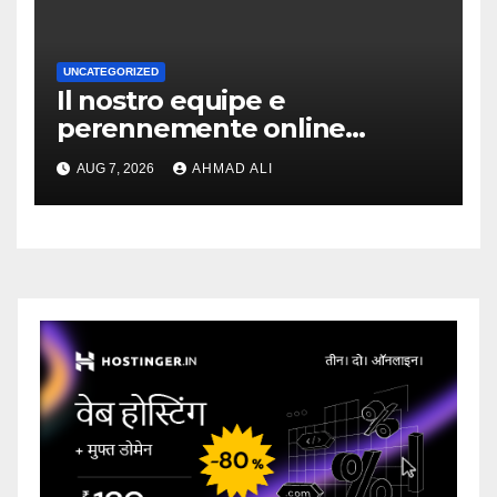
UNCATEGORIZED
Il nostro equipe e
perennemente online
addirittura, nell’eventualita
AUG 7, 2026
AHMAD ALI
che dovuto, possiamo
aiutarti rapidamente nella
ingresso