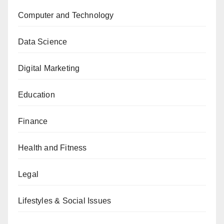
Computer and Technology
Data Science
Digital Marketing
Education
Finance
Health and Fitness
Legal
Lifestyles & Social Issues