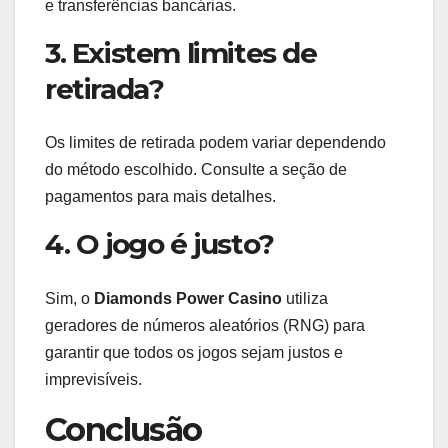
e transferências bancárias.
3. Existem limites de
retirada?
Os limites de retirada podem variar dependendo
do método escolhido. Consulte a seção de
pagamentos para mais detalhes.
4. O jogo é justo?
Sim, o
Diamonds Power Casino
utiliza
geradores de números aleatórios (RNG) para
garantir que todos os jogos sejam justos e
imprevisíveis.
Conclusão