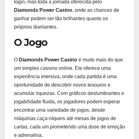
login, mas toda a jornada oferecida pelo
Diamonds Power Casino
, onde as chances de
ganhar podem ser tão brilhantes quanto os
próprios diamantes.
O Jogo
O
Diamonds Power Casino
é muito mais do que
um simples cassino online. Ele oferece uma
experiência imersiva, onde cada partida é uma
oportunidade de descobrir novos tesouros e
acumular riquezas. Com gráficos deslumbrantes e
jogabilidade fluida, os jogadores podem esperar
encontrar uma variedade de jogos, desde
máquinas caça-níqueis até mesas de jogos de
cartas, cada um prometendo uma dose de emoção
e adrenalina.