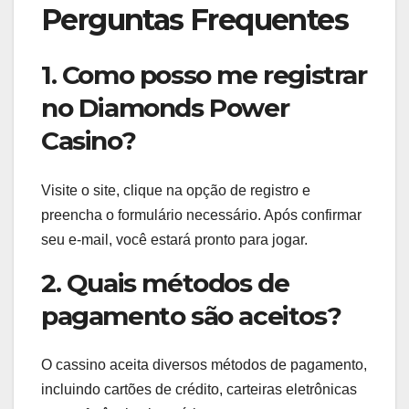
Perguntas Frequentes
1. Como posso me registrar
no Diamonds Power
Casino?
Visite o site, clique na opção de registro e
preencha o formulário necessário. Após confirmar
seu e-mail, você estará pronto para jogar.
2. Quais métodos de
pagamento são aceitos?
O cassino aceita diversos métodos de pagamento,
incluindo cartões de crédito, carteiras eletrônicas