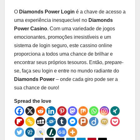
O
Diamonds Power Login
é a chave de acesso a
uma experiência inesquecível no
Diamonds
Power Casino
. Com uma variedade de jogos
emocionantes, promoções irresistíveis e um
sistema de login seguro, este cassino online
proporciona a todos uma chance de brilhar e
encontrar seus próprios tesouros. Então, prepare-
se, faça seu login e entre no mundo radiante do
Diamonds Power
– onde cada giro pode ser a
sua chance de ouro!
Spread the love