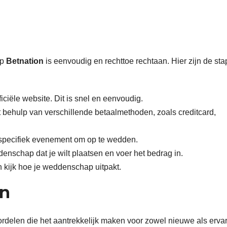
op
Betnation
is eenvoudig en rechttoe rechtaan. Hier zijn de st
ciële website. Dit is snel en eenvoudig.
 behulp van verschillende betaalmethoden, zoals creditcard,
 specifiek evenement om op te wedden.
enschap dat je wilt plaatsen en voer het bedrag in.
 kijk hoe je weddenschap uitpakt.
on
rdelen die het aantrekkelijk maken voor zowel nieuwe als erva