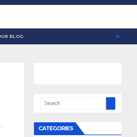
OUR BLOG
CATEGORIES