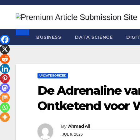
Skip
to
content
BUSINESS
DATA SCIENCE
DIGI
UNCATEGORIZED
De Adrenaline va
Ontketend voor 
By
Ahmad Ali
JUL 9, 2026