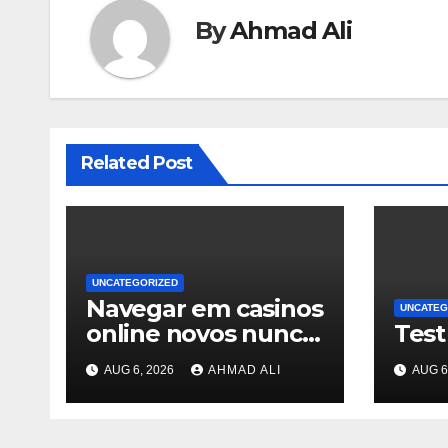
By
Ahmad Ali
Related Post
UNCATEGORIZED
Navegar em casinos
UNCATEG
online novos nunca
Test
foi tão intuitivo e
AUG 6, 2026
AHMAD ALI
AUG 6
envolvente