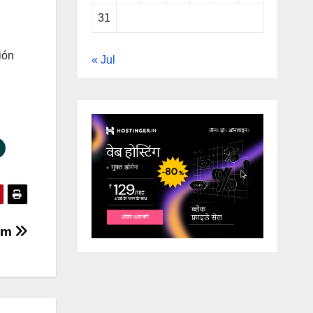
31
ión
« Jul
ram