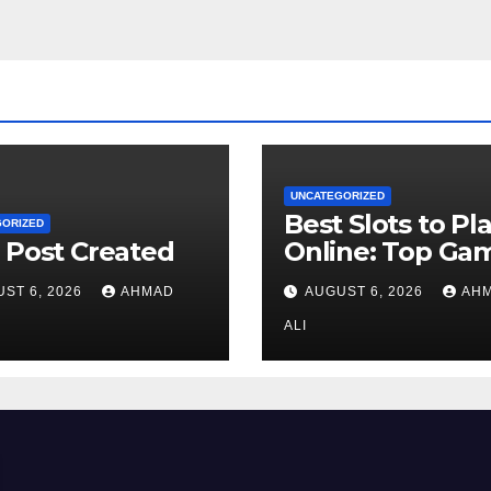
UNCATEGORIZED
Best Slots to Pl
GORIZED
 Post Created
Online: Top Ga
and Providers
ST 6, 2026
AHMAD
AUGUST 6, 2026
AH
ALI