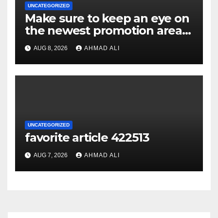
UNCATEGORIZED
Make sure to keep an eye on
the newest promotion area
once logging in to maximise
AUG 8, 2026
AHMAD ALI
your winnings
UNCATEGORIZED
favorite article 422513
AUG 7, 2026
AHMAD ALI