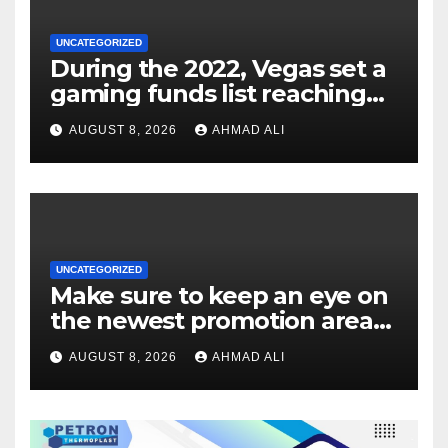
UNCATEGORIZED
During the 2022, Vegas set a
gaming funds list reaching
$14
AUGUST 8, 2026
AHMAD ALI
UNCATEGORIZED
Make sure to keep an eye on
the newest promotion area
once logging in to maximise
AUGUST 8, 2026
AHMAD ALI
your winnings