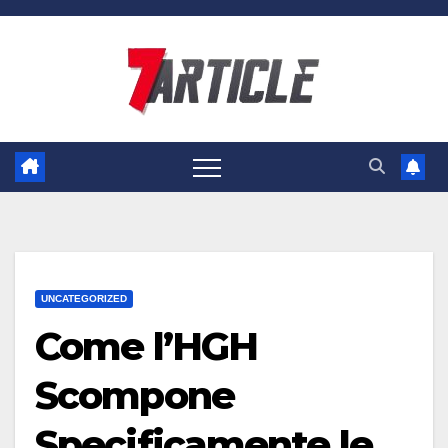
Skip
to
content
UNCATEGORIZED
Come l’HGH
Scompone
Specificamente le