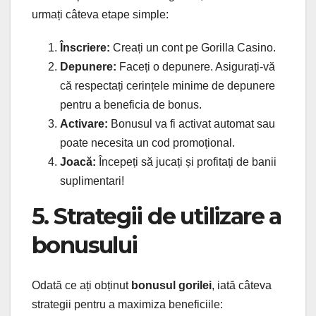
urmați câteva etape simple:
Înscriere:
Creați un cont pe Gorilla Casino.
Depunere:
Faceți o depunere. Asigurați-vă
că respectați cerințele minime de depunere
pentru a beneficia de bonus.
Activare:
Bonusul va fi activat automat sau
poate necesita un cod promoțional.
Joacă:
Începeți să jucați și profitați de banii
suplimentari!
5. Strategii de utilizare a
bonusului
Odată ce ați obținut
bonusul gorilei
, iată câteva
strategii pentru a maximiza beneficiile: