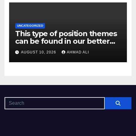
exclusive pros and
considerations
UNCATEGORIZED
This type of position themes
can be found in our better
record while the participants
AUGUST 10, 2026
AHMAD ALI
continue coming back on
them