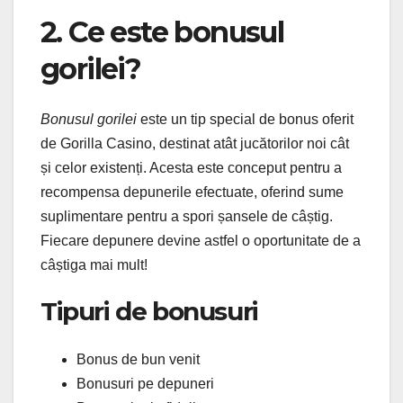
2. Ce este bonusul
gorilei?
Bonusul gorilei
este un tip special de bonus oferit
de Gorilla Casino, destinat atât jucătorilor noi cât
și celor existenți. Acesta este conceput pentru a
recompensa depunerile efectuate, oferind sume
suplimentare pentru a spori șansele de câștig.
Fiecare depunere devine astfel o oportunitate de a
câștiga mai mult!
Tipuri de bonusuri
Bonus de bun venit
Bonusuri pe depuneri