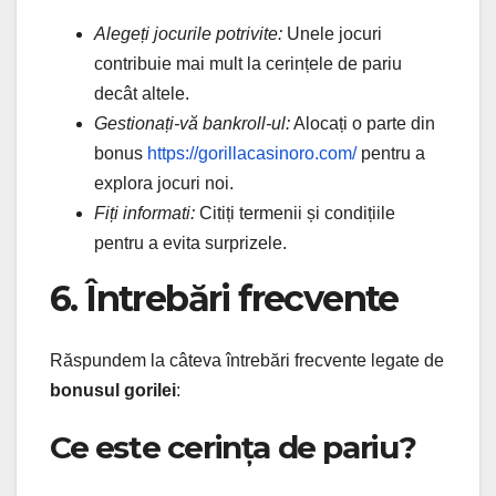
Alegeți jocurile potrivite:
Unele jocuri
contribuie mai mult la cerințele de pariu
decât altele.
Gestionați-vă bankroll-ul:
Alocați o parte din
bonus
https://gorillacasinoro.com/
pentru a
explora jocuri noi.
Fiți informati:
Citiți termenii și condițiile
pentru a evita surprizele.
6. Întrebări frecvente
Răspundem la câteva întrebări frecvente legate de
bonusul gorilei
:
Ce este cerința de pariu?