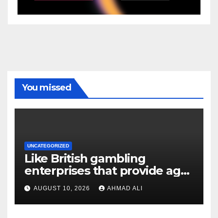
You missed
UNCATEGORIZED
Like British gambling
enterprises that provide age-
purses otherwise crypto
AUGUST 10, 2026
AHMAD ALI
distributions