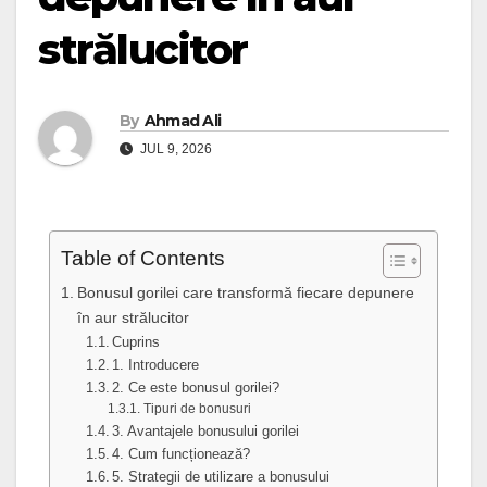
strălucitor
By
Ahmad Ali
JUL 9, 2026
Table of Contents
Bonusul gorilei care transformă fiecare depunere
în aur strălucitor
Cuprins
1. Introducere
2. Ce este bonusul gorilei?
Tipuri de bonusuri
3. Avantajele bonusului gorilei
4. Cum funcționează?
5. Strategii de utilizare a bonusului