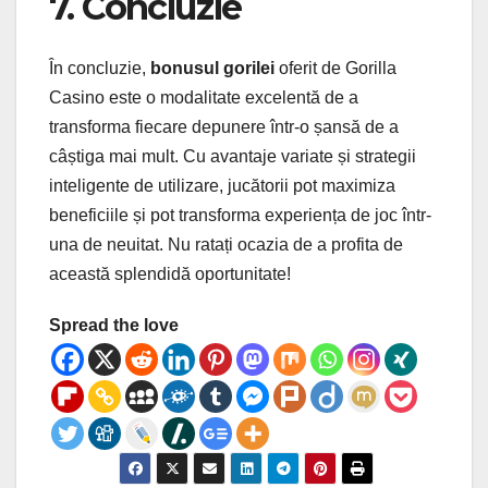
7. Concluzie
În concluzie,
bonusul gorilei
oferit de Gorilla
Casino este o modalitate excelentă de a
transforma fiecare depunere într-o șansă de a
câștiga mai mult. Cu avantaje variate și strategii
inteligente de utilizare, jucătorii pot maximiza
beneficiile și pot transforma experiența de joc într-
una de neuitat. Nu ratați ocazia de a profita de
această splendidă oportunitate!
Spread the love