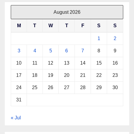
August 2026
M
T
W
T
F
S
S
1
2
3
4
5
6
7
8
9
10
11
12
13
14
15
16
17
18
19
20
21
22
23
24
25
26
27
28
29
30
31
« Jul