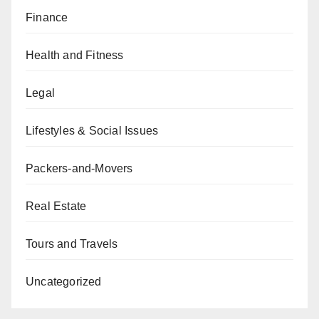
Finance
Health and Fitness
Legal
Lifestyles & Social Issues
Packers-and-Movers
Real Estate
Tours and Travels
Uncategorized