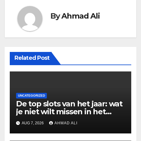
By
Ahmad Ali
Related Post
UNCATEGORIZED
De top slots van het jaar: wat
je niet wilt missen in het
casino
AUG 7, 2026
AHMAD ALI