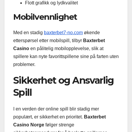
Flott grafikk og lydkvalitet
Mobilvennlighet
Med en stadig
baxterbet7-no.com
økende
etterspørsel etter mobilspill, tilbyr
Baxterbet
Casino
en pålitelig mobilopplevelse, slik at
spillere kan nyte favorittspillene sine på farten uten
problemer.
Sikkerhet og Ansvarlig
Spill
I en verden der online spill blir stadig mer
populært, er sikkerhet en prioritet.
Baxterbet
Casino Norge
følger strenge