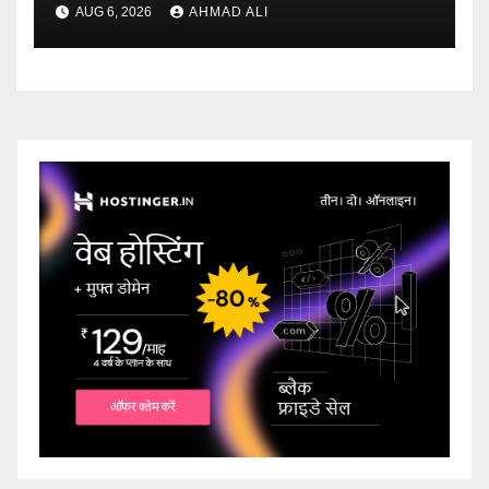
AUG 6, 2026
AHMAD ALI