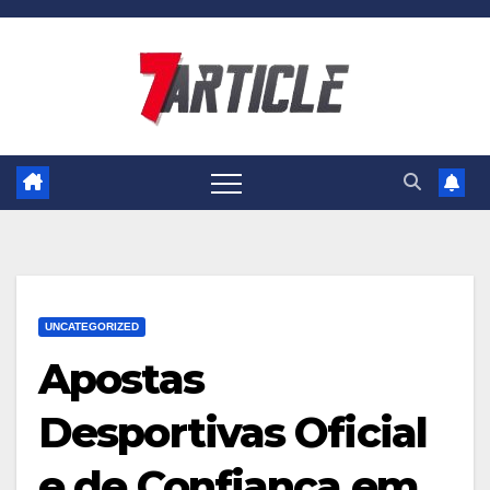
Skip
to
content
UNCATEGORIZED
Apostas
Desportivas Oficial
e de Confiança em