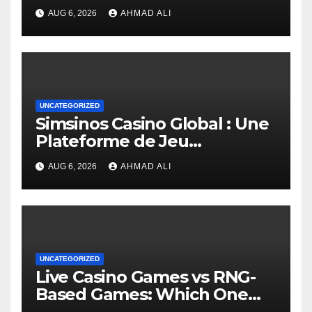
érheted el a legjobb
AUG 6, 2026
AHMAD ALI
ajánlatokat?
UNCATEGORIZED
Simsinos Casino Global : Une
Plateforme de Jeu
d’Exception pour les
AUG 6, 2026
AHMAD ALI
Amateurs de Casino en Ligne
UNCATEGORIZED
Live Casino Games vs RNG-
Based Games: Which One
Wins the Player’s Heart?