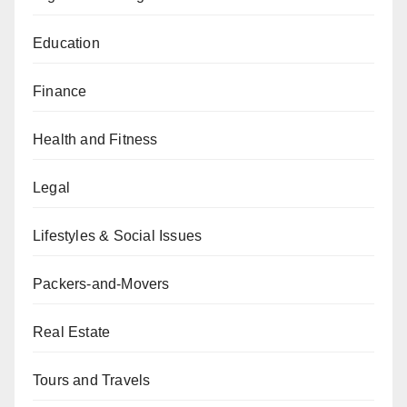
Education
Finance
Health and Fitness
Legal
Lifestyles & Social Issues
Packers-and-Movers
Real Estate
Tours and Travels