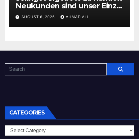
Neukunden sind unser Einzig
logische, is ins Sehorgan fallt,
AUGUST 6, 2026
AHMAD ALI
wenn man ‘ne Spielsalon-
Webseite besucht
CATEGORIES
Categories