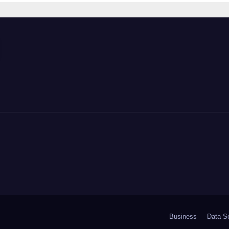
damente nella
utenti crypto
esso
Business
Data S