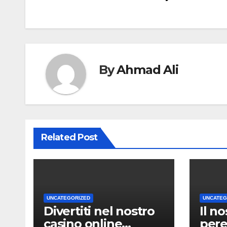
navigation
By
Ahmad Ali
Related Post
UNCATEGORIZED
UNCATEG
Divertiti nel nostro
Il n
casino online
per