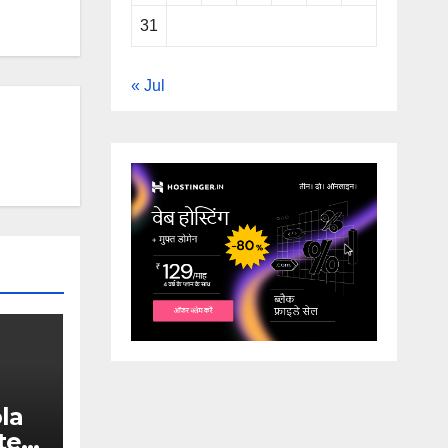
31
« Jul
la
te