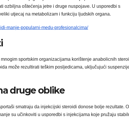
ti ozbiljna oštećenja jetre i druge nuspojave. U usporedbi s
veliki utjecaj na metabolizam i funkciju ljudskih organa.
oidi-manje-popularni-medu-profesionalcima/
i
 U mnogim sportskim organizacijama korištenje anabolicnih steroi
oida može rezultirati teškim posljedicama, uključujući suspenzije
na druge oblike
portaši smatraju da injekcijski steroidi donose bolje rezultate. O
manje su učinkoviti u usporedbi s injekcijama koje pružaju stabiln