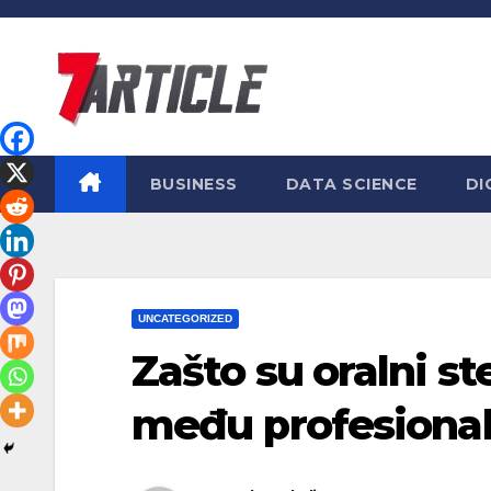
Skip
to
content
BUSINESS
DATA SCIENCE
DI
UNCATEGORIZED
Zašto su oralni s
među profesiona