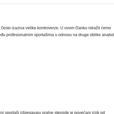
a često izaziva velike kontroverze. U ovom članku istražit ćemo
među profesionalnim sportašima u odnosu na druge oblike anabol
i sportaši izbjegavaju oralne steroide je povećani rizik od