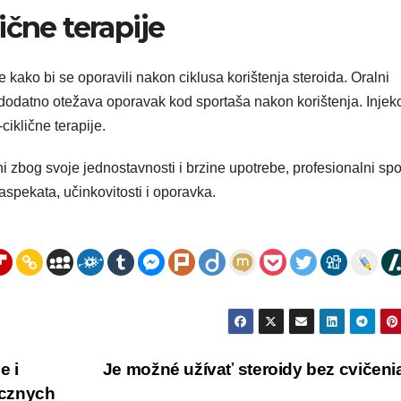
ične terapije
te kako bi se oporavili nakon ciklusa korištenja steroida. Oralni
dodatno otežava oporavak kod sportaša nakon korištenja. Injekc
ciklične terapije.
čni zbog svoje jednostavnosti i brzine upotrebe, profesionalni spo
aspekata, učinkovitosti i oporavka.
e i
Je možné užívať steroidy bez cvičen
icznych