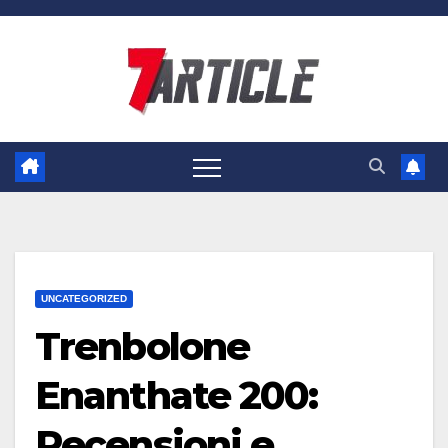
Skip
to
content
UNCATEGORIZED
Trenbolone
Enanthate 200:
Recensioni e