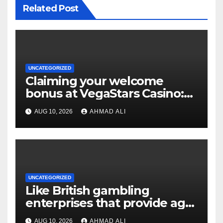
Related Post
UNCATEGORIZED
Claiming your welcome
bonus at VegaStars Casino:
Easy steps for Australian
AUG 10, 2026
AHMAD ALI
players
UNCATEGORIZED
Like British gambling
enterprises that provide age-
purses otherwise crypto
AUG 10, 2026
AHMAD ALI