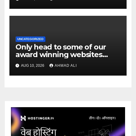
distributions
UNCATEGORIZED
Only head to some of our
award winning websites
gambling enterprises which
AUG 10, 2026
AHMAD ALI
feature on the web slot
machines