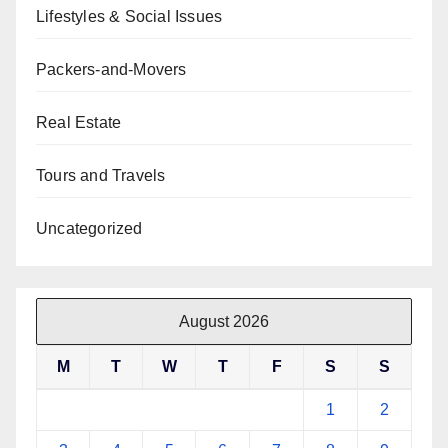
Lifestyles & Social Issues
Packers-and-Movers
Real Estate
Tours and Travels
Uncategorized
August 2026
M
T
W
T
F
S
S
1
2