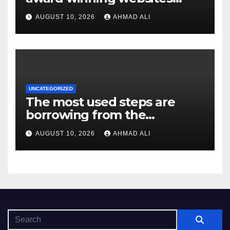
gambling enterprises which
AUGUST 10, 2026
AHMAD ALI
feature on the web slot
machines
UNCATEGORIZED
The most used steps are
borrowing from the
bank/debit notes, e-purses,
AUGUST 10, 2026
AHMAD ALI
and you may
cryptocurrencies, each with
exclusive pros and
considerations