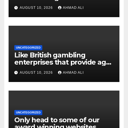
Easy steps for Australian
AUGUST 10, 2026
AHMAD ALI
players
UNCATEGORIZED
Like British gambling
enterprises that provide age-
purses otherwise crypto
AUGUST 10, 2026
AHMAD ALI
distributions
UNCATEGORIZED
Only head to some of our
award winning websites