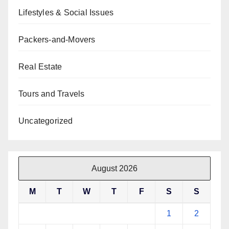
Lifestyles & Social Issues
Packers-and-Movers
Real Estate
Tours and Travels
Uncategorized
August 2026
M
T
W
T
F
S
S
1
2