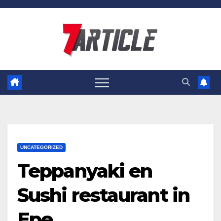
Skip
to
content
UNCATEGORIZED
Teppanyaki en
Sushi restaurant in
Epe