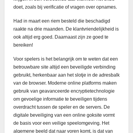
doet, zoals bij verificatie of vragen over opnames.
Had in maart een riem besteld die beschadigd
raakte na drie maanden. De klantvriendelijkheid is
ook altijd erg goed. Daarnaast zijn ze goed te
bereiken!
Voor spelers is het belangrijk om te weten dat een
betrouwbare site altijd een beveiligde verbinding
gebruikt, herkenbaar aan het slotje in de adresbalk
van de browser. Moderne online platforms maken
gebruik van geavanceerde encryptietechnologie
om gevoelige informatie te beveiligen tijdens
overdracht tussen de speler en de servers. De
digitale beveiliging van een online goksite vormt
de basis voor een veilige speelomgeving. Het
algemene beeld dat naar voren komt, is dat van