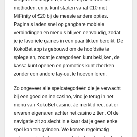
methoden, en je kunt starten vanaf €10 met
MiFinity of €20 bij de meeste andere opties.
Pagina’s laden snel op gangbare mobiele
verbindingen en menu’s blijven eenvoudig, zodat
je je favoriete games in een paar tikken bereikt. De
KokoBet app is gebouwd om de hoofdsite te
spiegelen, zodat je categorieën kunt bekijken, de
kassa kunt openen en promoties kunt checken
zonder een andere lay-out te hoeven leren.
Zo ongeveer alle spelcategorieën die je verwacht
bij een goed online casino, vind je terug in het
menu van KokoBet casino. Je merkt direct dat er
ervaren eigenaren achter het casino zitten. Of de
navigatie zit zo slecht in elkaar dat je geen enkel
spel kan terugvinden. We komen regelmatig