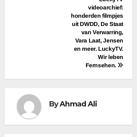
videoarchief:
honderden filmpjes
uit DWDD, De Staat
van Verwarring,
Vara Laat, Jensen
en meer. LuckyTV.
Wir leben
Fernsehen.
By
Ahmad Ali