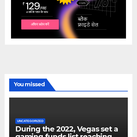
You missed
UNCATEGORIZED
During the 2022, Vegas set a
gaming funds list reaching