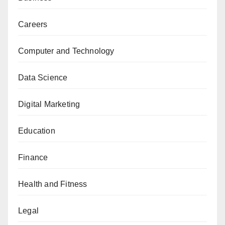
Careers
Computer and Technology
Data Science
Digital Marketing
Education
Finance
Health and Fitness
Legal