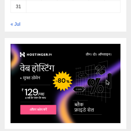
31
« Jul