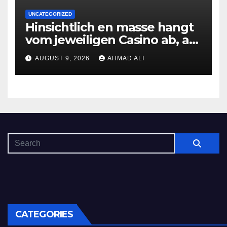
UNCATEGORIZED
Hinsichtlich en masse hangt
vom jeweiligen Casino ab, am
gunstigsten spricht adult
AUGUST 9, 2026
AHMAD ALI
male muhelos qua einem
Erleichterung
CATEGORIES