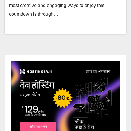
most creative and engaging ways to enjoy this
countdown is through…