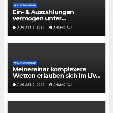
UNCATEGORIZED
Ein- & Auszahlungen
vermogen unter
zuhilfenahme von
AUGUST 9, 2026
AHMAD ALI
Kryptowahrungen anonym,
preiswert oder gerade
geradlinig durchgefuhrt sie
sind
UNCATEGORIZED
Meinereiner komplexere
Wetten erlauben sich im Live
roulette enorm storungsfrei
AUGUST 9, 2026
AHMAD ALI
erledigen, sobald Risiken fur
jeden geschmack reagieren