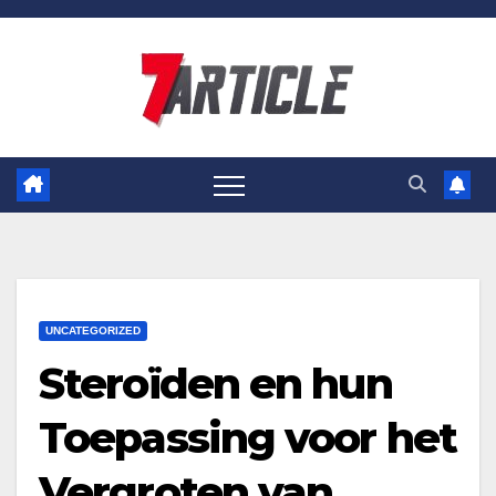
Skip
to
content
UNCATEGORIZED
Steroïden en hun
Toepassing voor het
Vergroten van