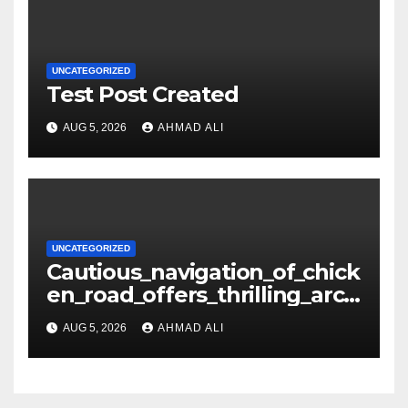
UNCATEGORIZED
Test Post Created
AUG 5, 2026
AHMAD ALI
UNCATEGORIZED
Cautious_navigation_of_chick
en_road_offers_thrilling_arca
de_gameplay_and_high_sc
AUG 5, 2026
AHMAD ALI