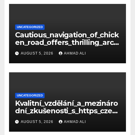
UNCATEGORIZED
Cautious_navigation_of_chick
en_road_offers_thrilling_arca
de_gameplay_and_high_sc
AUGUST 5, 2026
AHMAD ALI
UNCATEGORIZED
Kvalitní_vzdělání_a_mezináro
dní_zkušenosti_s_https_czec
hcollege_cz_pro_tv
AUGUST 5, 2026
AHMAD ALI