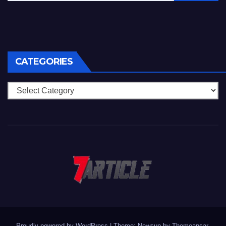
CATEGORIES
Categories
Proudly powered by WordPress
|
Theme: Newsup by
Themeansar
.