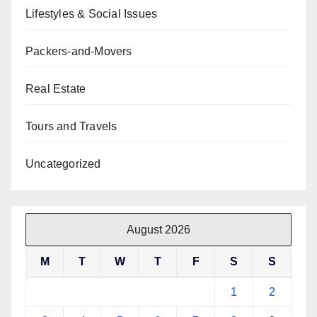
Lifestyles & Social Issues
Packers-and-Movers
Real Estate
Tours and Travels
Uncategorized
August 2026
M
T
W
T
F
S
S
1
2