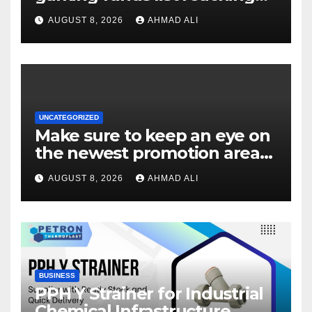
$14
AUGUST 8, 2026
AHMAD ALI
UNCATEGORIZED
Make sure to keep an eye on
the newest promotion area
once logging in to maximise
AUGUST 8, 2026
AHMAD ALI
your winnings
BUSINESS
PPH Y Strainer for Industrial
Chemical Infrastructure