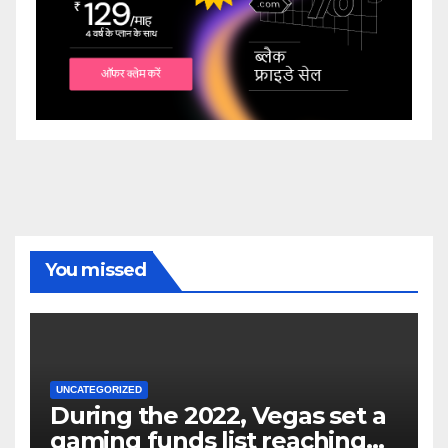
You missed
UNCATEGORIZED
During the 2022, Vegas set a
gaming funds list reaching