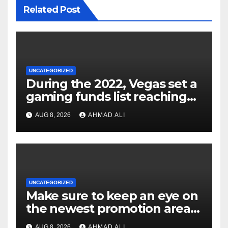
Related Post
UNCATEGORIZED
During the 2022, Vegas set a
gaming funds list reaching
$14
AUG 8, 2026
AHMAD ALI
UNCATEGORIZED
Make sure to keep an eye on
the newest promotion area
once logging in to maximise
AUG 8, 2026
AHMAD ALI