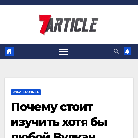
Skip
to
content
UNCATEGORIZED
Почему стоит
изучить хотя бы
любой Вулкан