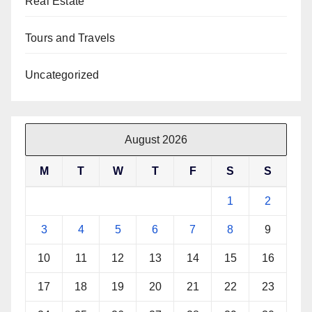
Real Estate
Tours and Travels
Uncategorized
August 2026
M
T
W
T
F
S
S
1
2
3
4
5
6
7
8
9
10
11
12
13
14
15
16
17
18
19
20
21
22
23