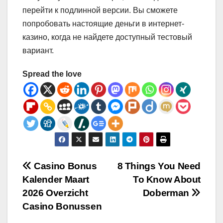
перейти к подлинной версии. Вы сможете
попробовать настоящие деньги в интернет-
казино, когда не найдете доступный тестовый
вариант.
Spread the love
Post
Casino Bonus
8 Things You Need
Kalender Maart
To Know About
navigation
2026 Overzicht
Doberman
Casino Bonussen