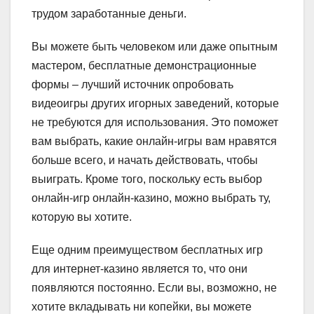
трудом заработанные деньги.
Вы можете быть человеком или даже опытным
мастером, бесплатные демонстрационные
формы – лучший источник опробовать
видеоигры других игорных заведений, которые
не требуются для использования. Это поможет
вам выбрать, какие онлайн-игры вам нравятся
больше всего, и начать действовать, чтобы
выиграть. Кроме того, поскольку есть выбор
онлайн-игр онлайн-казино, можно выбрать ту,
которую вы хотите.
Еще одним преимуществом бесплатных игр
для интернет-казино является то, что они
появляются постоянно. Если вы, возможно, не
хотите вкладывать ни копейки, вы можете