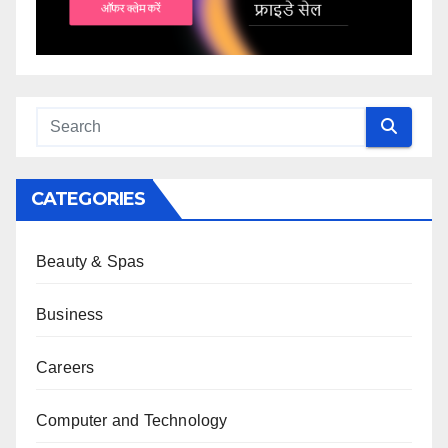
CATEGORIES
Beauty & Spas
Business
Careers
Computer and Technology