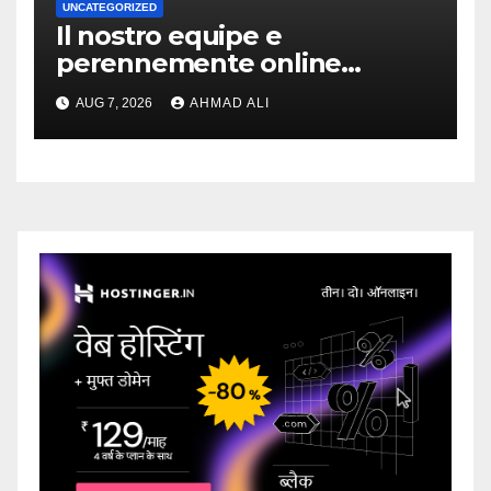
UNCATEGORIZED
Il nostro equipe e
perennemente online
addirittura, nell’eventualita
AUG 7, 2026
AHMAD ALI
che dovuto, possiamo
aiutarti rapidamente nella
ingresso