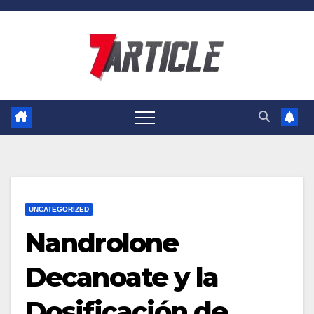
Skip
to
content
UNCATEGORIZED
Nandrolone
Decanoate y la
Dosificación de