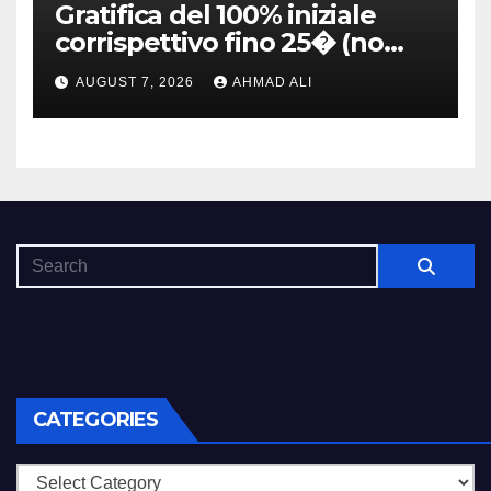
Gratifica del 100% iniziale
corrispettivo fino 25� (no
Skrill, Neteller, MuchBetter,
AUGUST 7, 2026
AHMAD ALI
Paysafecard, Paypal)
CATEGORIES
Categories