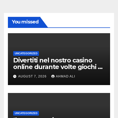
You missed
UNCATEGORIZED
Divertiti nel nostro casino
online durante volte giochi di
slot-machine oltre a
AUGUST 7, 2026
AHMAD ALI
coinvolgenti
UNCATEGORIZED