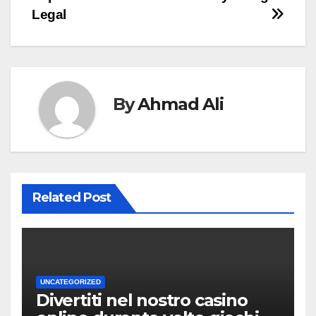
navigation
Legal
By
Ahmad Ali
Related Post
UNCATEGORIZED
Divertiti nel nostro casino