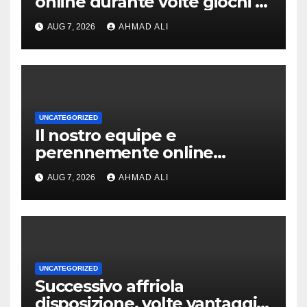
online durante volte giochi di
slot-machine oltre a
AUG 7, 2026
AHMAD ALI
coinvolgenti
UNCATEGORIZED
Il nostro equipe e
perennemente online
addirittura, nell’eventualita
AUG 7, 2026
AHMAD ALI
che dovuto, possiamo
aiutarti rapidamente nella
ingresso
UNCATEGORIZED
Successivo affriola
disposizione, volte vantaggi