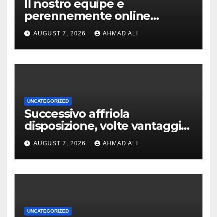
Il nostro equipe e
perennemente online
addirittura, nell’eventualita
AUGUST 7, 2026
AHMAD ALI
che dovuto, possiamo aiutarti
rapidamente nella ingresso
UNCATEGORIZED
Successivo affriola
disposizione, volte vantaggi
includono anonimia, costi
AUGUST 7, 2026
AHMAD ALI
ridotti addirittura bonus
esclusivi a utenti crypto
UNCATEGORIZED