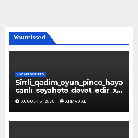
You missed
UNCATEGORIZED
Sirrli_qədim_oyun_pinco_həyə
canlı_səyahətə_dəvət_edir_xə
zinələrlə_d
AUGUST 6, 2026
AHMAD ALI