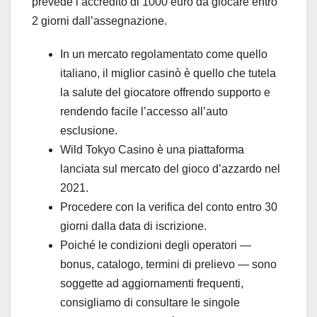
prevede l’accredito di 1000 euro da giocare entro
2 giorni dall’assegnazione.
In un mercato regolamentato come quello
italiano, il miglior casinò è quello che tutela
la salute del giocatore offrendo supporto e
rendendo facile l’accesso all’auto
esclusione.
Wild Tokyo Casino è una piattaforma
lanciata sul mercato del gioco d’azzardo nel
2021.
Procedere con la verifica del conto entro 30
giorni dalla data di iscrizione.
Poiché le condizioni degli operatori —
bonus, catalogo, termini di prelievo — sono
soggette ad aggiornamenti frequenti,
consigliamo di consultare le singole