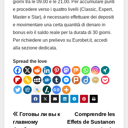
giorni tra le 09.00 e le 21.00. Per accumulare punti
e procedere verso i quattro livelli (Classic, Expert,
Master e Star), è necessario effettuare dei depositi
e movimentare una certa quantità di denaro in
bonus e/o il saldo reale per la durata di 30 giorni.
Per richiedere un prelievo su Eurobet.it, accedi
alla sezione dedicata.
Spread the love
Post
Готовы ли вы к
Comprendre les
главному
Effets de Sustanon
navigation