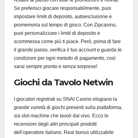
Se preferisci giocare responsabilmente, puoi
impostare limiti di deposito, autoesclusione e
promemoria sul tempo di gioco. Con Zipcasino,
puoi personalizzare i limiti di deposito e
scommessa come più ti piace. Però, prima di fare
il grande passo, verifica il tuo account e guarda le
condizioni per ogni metodo di pagamento, così
sarai sempre pronto e senza sorprese!
Giochi da Tavolo Netwin
I giocatori registrati su SNAI Casino elogiano la
grande varietà di giochi presenti sulla piattaforma,
sia slot machine che tavoli dal vivo. Ecco le
recensioni degli altri principali prodotti
dell’operatore italiano. Real bonus utilizzabile