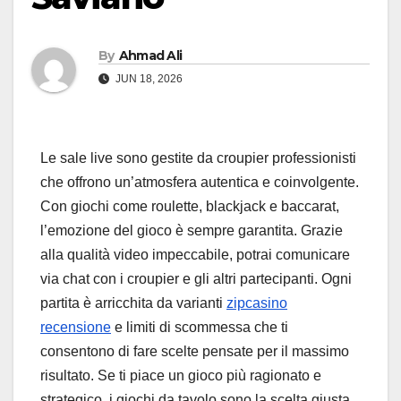
By
Ahmad Ali
JUN 18, 2026
Le sale live sono gestite da croupier professionisti
che offrono un’atmosfera autentica e coinvolgente.
Con giochi come roulette, blackjack e baccarat,
l’emozione del gioco è sempre garantita. Grazie
alla qualità video impeccabile, potrai comunicare
via chat con i croupier e gli altri partecipanti. Ogni
partita è arricchita da varianti
zipcasino
recensione
e limiti di scommessa che ti
consentono di fare scelte pensate per il massimo
risultato. Se ti piace un gioco più ragionato e
strategico, i giochi da tavolo sono la scelta giusta.