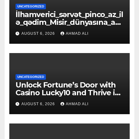
UNCATEGORIZED
İlhamverici_sərvət_pinco_az_il
ə_qədim_Misir_dünyasına_açıl
ır_əfsanəl
AUGUST 6, 2026
AHMAD ALI
UNCATEGORIZED
Unlock Fortune’s Door with
Casino Lucky10 and Thrive in
Luck
AUGUST 6, 2026
AHMAD ALI