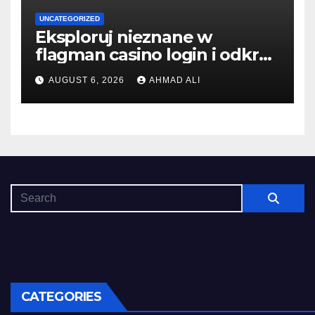
UNCATEGORIZED
Eksploruj nieznane w
flagman casino login i odkryj
swój skarb
AUGUST 6, 2026
AHMAD ALI
CATEGORIES