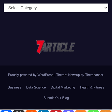
Categories
Proudly powered by WordPress
|
Theme: Newsup by
Themeansar
.
Business
Data Science
Digital Marketing
Health & Fitness
Submit Your Blog