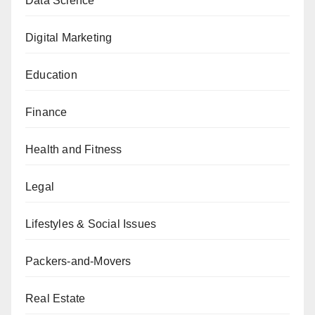
Data Science
Digital Marketing
Education
Finance
Health and Fitness
Legal
Lifestyles & Social Issues
Packers-and-Movers
Real Estate