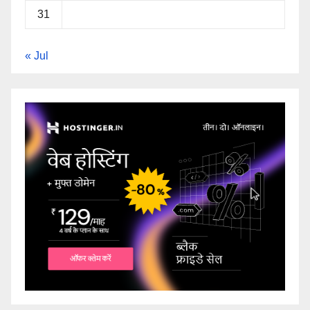
31
« Jul