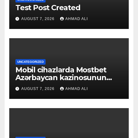
Test Post Created
AUGUST 7, 2026
AHMAD ALI
UNCATEGORIZED
Mobil cihazlarda Mostbet
Azərbaycan kazinosunun
sadə və rahat interfeysi ilk
AUGUST 7, 2026
AHMAD ALI
baxışdan diqqəti çəkir