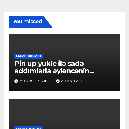
You missed
UNCATEGORIZED
Pin up yukle ilə sadə
addımlarla əyləncənin
qapılarını açın
AUGUST 7, 2026
AHMAD ALI
UNCATEGORIZED