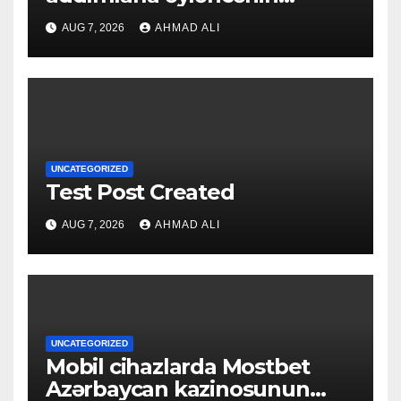
qapılarını açın
AUG 7, 2026
AHMAD ALI
UNCATEGORIZED
Test Post Created
AUG 7, 2026
AHMAD ALI
UNCATEGORIZED
Mobil cihazlarda Mostbet
Azərbaycan kazinosunun