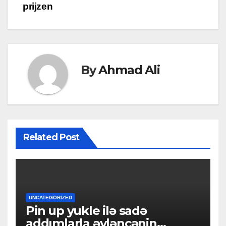
prijzen
By
Ahmad Ali
Related Post
UNCATEGORIZED
Pin up yukle ilə sadə
addımlarla əyləncənin