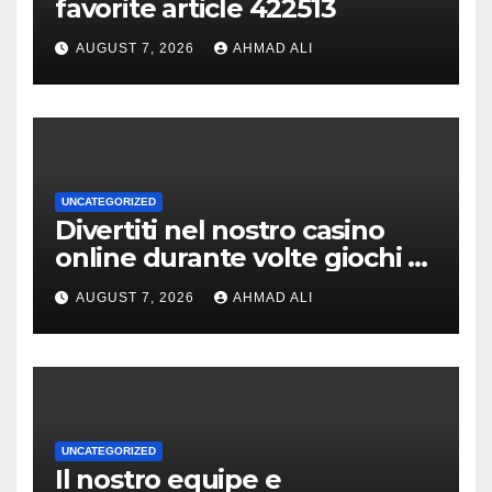
favorite article 422513
AUGUST 7, 2026
AHMAD ALI
UNCATEGORIZED
Divertiti nel nostro casino
online durante volte giochi di
slot-machine oltre a
AUGUST 7, 2026
AHMAD ALI
coinvolgenti
UNCATEGORIZED
Il nostro equipe e