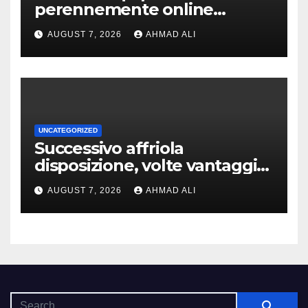
perennemente online
addirittura, nell’eventualita
AUGUST 7, 2026
AHMAD ALI
che dovuto, possiamo aiutarti
rapidamente nella ingresso
UNCATEGORIZED
Successivo affriola
disposizione, volte vantaggi
includono anonimia, costi
AUGUST 7, 2026
AHMAD ALI
ridotti addirittura bonus
esclusivi a utenti crypto