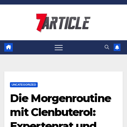
Skip
to
content
UNCATEGORIZED
Die Morgenroutine
mit Clenbuterol:
Expertenrat und