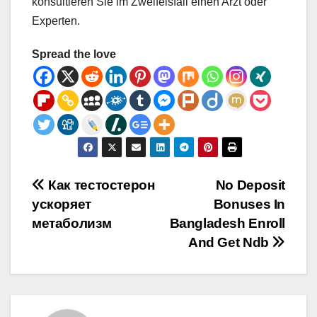
konsultieren Sie im Zweifelsfall einen Arzt oder
Experten.
Spread the love
Post
Как тестостерон
No Deposit
ускоряет
Bonuses In
navigation
метаболизм
Bangladesh Enroll
And Get Ndb