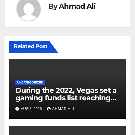
By
Ahmad Ali
Related Post
UNCATEGORIZED
During the 2022, Vegas set a
gaming funds list reaching
$14
AUG 8, 2026
AHMAD ALI