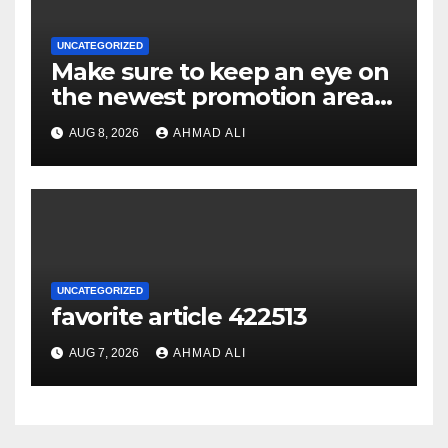
UNCATEGORIZED
Make sure to keep an eye on
the newest promotion area
once logging in to maximise
AUG 8, 2026
AHMAD ALI
your winnings
UNCATEGORIZED
favorite article 422513
AUG 7, 2026
AHMAD ALI