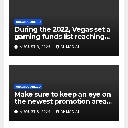
UNCATEGORIZED
During the 2022, Vegas set a
gaming funds list reaching
$14
AUGUST 8, 2026
AHMAD ALI
UNCATEGORIZED
Make sure to keep an eye on
the newest promotion area
once logging in to maximise
AUGUST 8, 2026
AHMAD ALI
your winnings