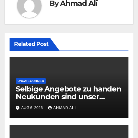
By
Ahmad Ali
Related Post
UNCATEGORIZED
Selbige Angebote zu handen
Neukunden sind unser
Einzig logische, is ins
AUG 6, 2026
AHMAD ALI
Sehorgan fallt, wenn man
‘ne Spielsalon-Webseite
besucht