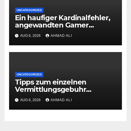
UNCATEGORIZED
Ein haufiger Kardinalfehler,
angewandten Gamer
machen, ist dies Ablassen
AUG 6, 2026
AHMAD ALI
der Bonusbedingungen
UNCATEGORIZED
Tipps zum einzelnen
Vermittlungsgebuhr
Vorschlag des eigenen
AUG 6, 2026
AHMAD ALI
paysafecard Erreichbar
Casinos erhaltst respons
direktemang unter deren
Webseite