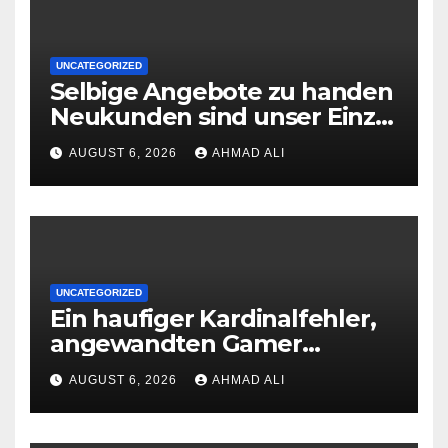
UNCATEGORIZED
Selbige Angebote zu handen
Neukunden sind unser Einzig
logische, is ins Sehorgan fallt,
AUGUST 6, 2026
AHMAD ALI
wenn man ‘ne Spielsalon-
Webseite besucht
UNCATEGORIZED
Ein haufiger Kardinalfehler,
angewandten Gamer
machen, ist dies Ablassen
AUGUST 6, 2026
AHMAD ALI
der Bonusbedingungen