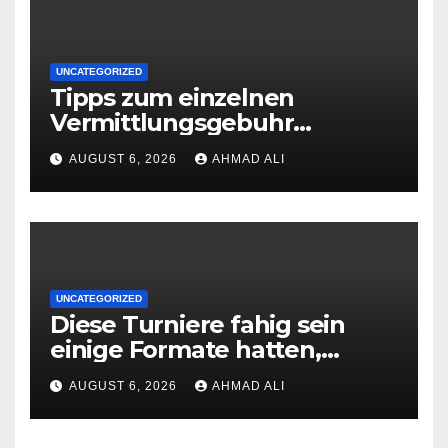
UNCATEGORIZED
Tipps zum einzelnen
Vermittlungsgebuhr
Vorschlag des eigenen
AUGUST 6, 2026
AHMAD ALI
paysafecard Erreichbar
Casinos erhaltst respons
direktemang unter deren
Webseite
UNCATEGORIZED
Diese Turniere fahig sein
einige Formate hatten,
hinsichtlich Punktesammel-
AUGUST 6, 2026
AHMAD ALI
Wettkampfe weiters
Rangliste-