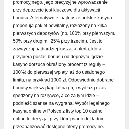
promocyjnego, jego precyzyjne wprowadzenie
przy depozycie jest kluczowe dla aktywacji
bonusu. Alternatywnie, najlepsze polskie kasyna
proponują pakiet powitalny, rozłożony na kilka
pierwszych depozytów (np. 100% przy pierwszym,
50% przy drugim i 25% przy trzecim). Jest to
zazwyczaj najbardziej kusząca oferta, która
przybiera postać bonusu od depozytu, gdzie
kasyno dorzuca określony procent (z reguły –
100%) do pierwszej wpłaty, aż do ustalonego
limitu, na przykład 1000 zł. Odpowiednio dobrane
bonusy większą kapitał na grę i wydłużą czas
spędzony na rozrywce, a co za tym idzie –
podnieść szanse na wygraną. Wybór legalnego
kasyna online w Polsce z listy top 10 casino
online to decyzja, przy której warto dokładnie
przeanalizować dostępne oferty promocyjne.