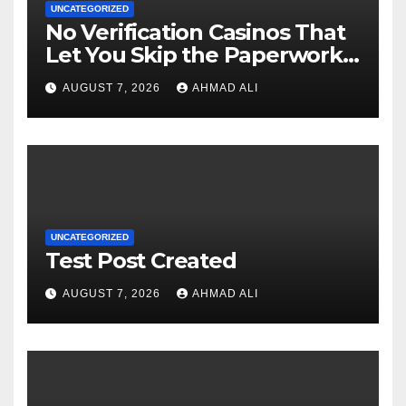
UNCATEGORIZED
No Verification Casinos That
Let You Skip the Paperwork
and Play Instantly
AUGUST 7, 2026
AHMAD ALI
UNCATEGORIZED
Test Post Created
AUGUST 7, 2026
AHMAD ALI