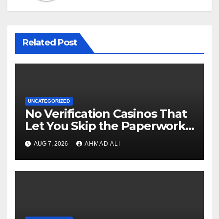
Related Post
UNCATEGORIZED
No Verification Casinos That
Let You Skip the Paperwork
and Play Instantly
AUG 7, 2026
AHMAD ALI