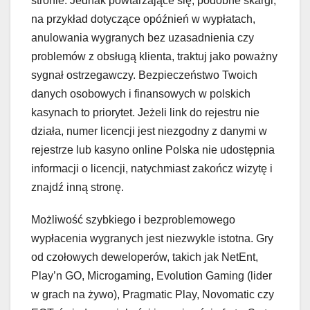
stronie. Jednak powtarzające się, podobne skargi,
na przykład dotyczące opóźnień w wypłatach,
anulowania wygranych bez uzasadnienia czy
problemów z obsługą klienta, traktuj jako poważny
sygnał ostrzegawczy. Bezpieczeństwo Twoich
danych osobowych i finansowych w polskich
kasynach to priorytet. Jeżeli link do rejestru nie
działa, numer licencji jest niezgodny z danymi w
rejestrze lub kasyno online Polska nie udostępnia
informacji o licencji, natychmiast zakończ wizytę i
znajdź inną stronę.
Możliwość szybkiego i bezproblemowego
wypłacenia wygranych jest niezwykle istotna. Gry
od czołowych deweloperów, takich jak NetEnt,
Play’n GO, Microgaming, Evolution Gaming (lider
w grach na żywo), Pragmatic Play, Novomatic czy