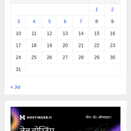
1
2
3
4
5
6
7
8
9
10
11
12
13
14
15
16
17
18
19
20
21
22
23
24
25
26
27
28
29
30
31
« Jul