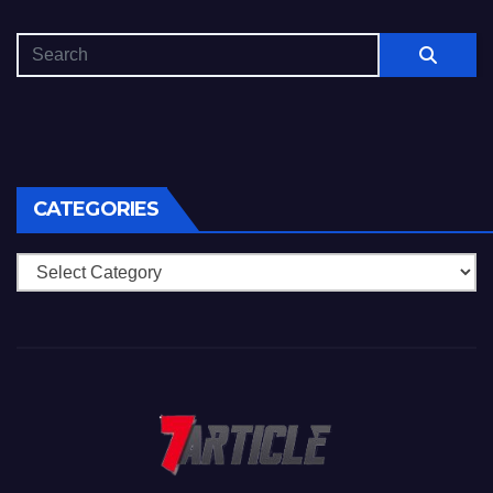
CATEGORIES
Categories