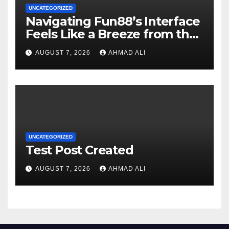
UNCATEGORIZED
Navigating Fun88’s Interface
Feels Like a Breeze from the
Start
AUGUST 7, 2026
AHMAD ALI
UNCATEGORIZED
Test Post Created
AUGUST 7, 2026
AHMAD ALI