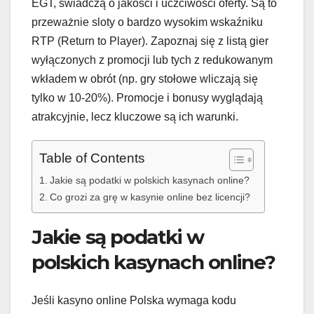
EGT, świadczą o jakości i uczciwości oferty. Są to
przeważnie sloty o bardzo wysokim wskaźniku
RTP (Return to Player). Zapoznaj się z listą gier
wyłączonych z promocji lub tych z redukowanym
wkładem w obrót (np. gry stołowe wliczają się
tylko w 10-20%). Promocje i bonusy wyglądają
atrakcyjnie, lecz kluczowe są ich warunki.
Table of Contents
Jakie są podatki w polskich kasynach online?
Co grozi za grę w kasynie online bez licencji?
Jakie są podatki w
polskich kasynach online?
Jeśli kasyno online Polska wymaga kodu