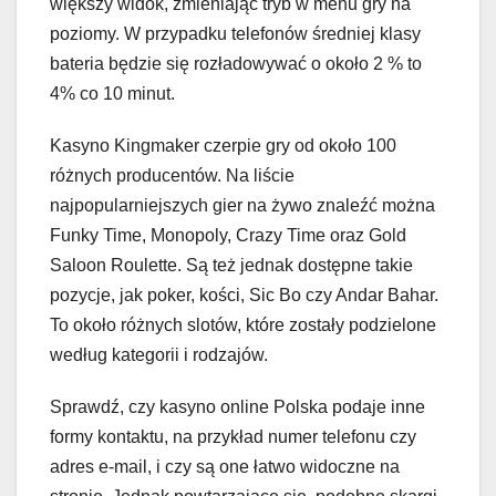
większy widok, zmieniając tryb w menu gry na
poziomy. W przypadku telefonów średniej klasy
bateria będzie się rozładowywać o około 2 % to
4% co 10 minut.
Kasyno Kingmaker czerpie gry od około 100
różnych producentów. Na liście
najpopularniejszych gier na żywo znaleźć można
Funky Time, Monopoly, Crazy Time oraz Gold
Saloon Roulette. Są też jednak dostępne takie
pozycje, jak poker, kości, Sic Bo czy Andar Bahar.
To około różnych slotów, które zostały podzielone
według kategorii i rodzajów.
Sprawdź, czy kasyno online Polska podaje inne
formy kontaktu, na przykład numer telefonu czy
adres e-mail, i czy są one łatwo widoczne na