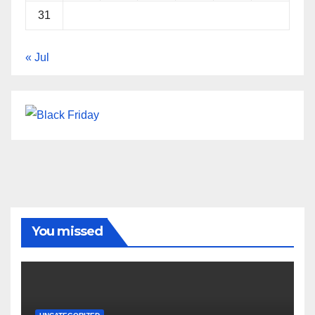
31
« Jul
You missed