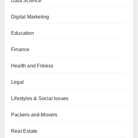
Data Science
Digital Marketing
Education
Finance
Health and Fitness
Legal
Lifestyles & Social Issues
Packers-and-Movers
Real Estate