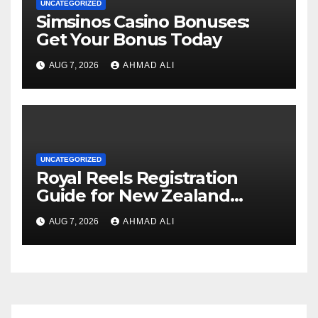
UNCATEGORIZED
Simsinos Casino Bonuses:
Get Your Bonus Today
AUG 7, 2026
AHMAD ALI
UNCATEGORIZED
Royal Reels Registration
Guide for New Zealand
Players
AUG 7, 2026
AHMAD ALI