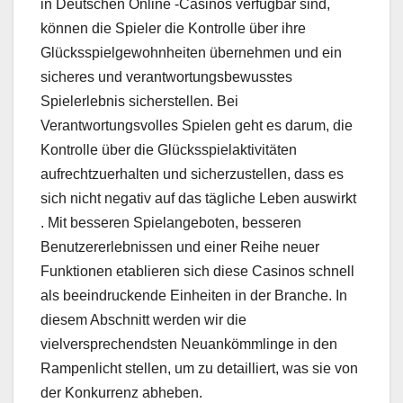
in Deutschen Online -Casinos verfügbar sind,
können die Spieler die Kontrolle über ihre
Glücksspielgewohnheiten übernehmen und ein
sicheres und verantwortungsbewusstes
Spielerlebnis sicherstellen. Bei
Verantwortungsvolles Spielen geht es darum, die
Kontrolle über die Glücksspielaktivitäten
aufrechtzuerhalten und sicherzustellen, dass es
sich nicht negativ auf das tägliche Leben auswirkt
. Mit besseren Spielangeboten, besseren
Benutzererlebnissen und einer Reihe neuer
Funktionen etablieren sich diese Casinos schnell
als beeindruckende Einheiten in der Branche. In
diesem Abschnitt werden wir die
vielversprechendsten Neuankömmlinge in den
Rampenlicht stellen, um zu detailliert, was sie von
der Konkurrenz abheben.