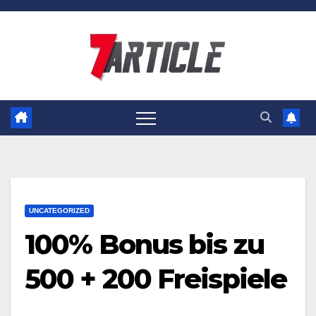
Skip
to
content
UNCATEGORIZED
100% Bonus bis zu
500 + 200 Freispiele