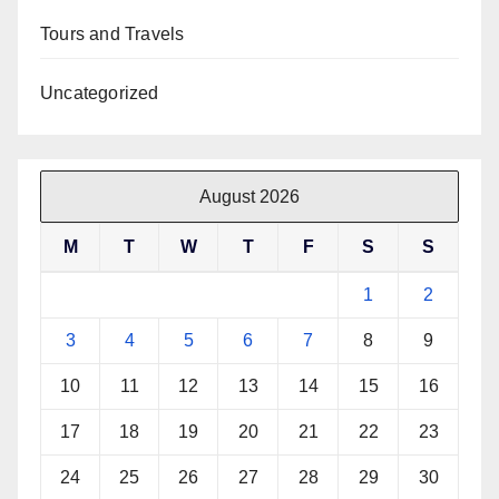
Tours and Travels
Uncategorized
August 2026
M
T
W
T
F
S
S
1
2
3
4
5
6
7
8
9
10
11
12
13
14
15
16
17
18
19
20
21
22
23
24
25
26
27
28
29
30