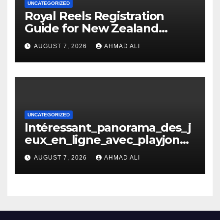
UNCATEGORIZED
Royal Reels Registration
Guide for New Zealand
Players
AUGUST 7, 2026
AHMAD ALI
UNCATEGORIZED
Intéressant_panorama_des_j
eux_en_ligne_avec_playjonny
_casino_et_ses_avantages_n
AUGUST 7, 2026
AHMAD ALI