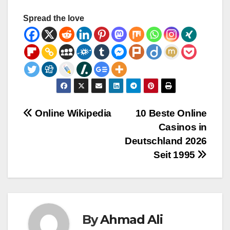
Spread the love
Post
Online Wikipedia
10 Beste Online
Casinos in
navigation
Deutschland 2026
Seit 1995
By
Ahmad Ali