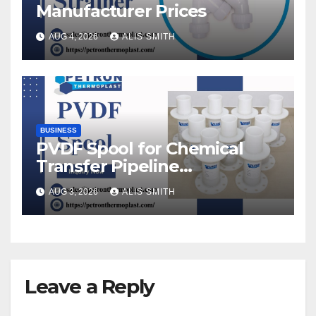
Manufacturer Prices
AUG 4, 2026
ALIS SMITH
BUSINESS
PVDF Spool for Chemical
Transfer Pipeline
Modification
AUG 3, 2026
ALIS SMITH
Leave a Reply