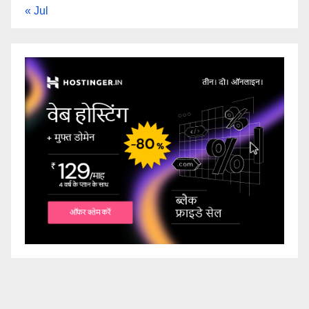
« Jul