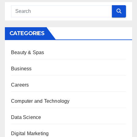
CATEGORIES
Beauty & Spas
Business
Careers
Computer and Technology
Data Science
Digital Marketing