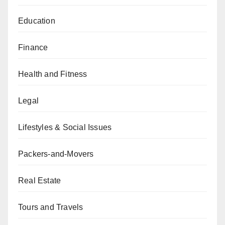
Education
Finance
Health and Fitness
Legal
Lifestyles & Social Issues
Packers-and-Movers
Real Estate
Tours and Travels