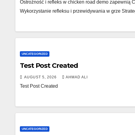
Ostrożność i refleks w chicken road demo zapewnią C
Wykorzystanie refleksu i przewidywania w grze Strate
UNCATEGORIZED
Test Post Created
AUGUST 5, 2026
AHMAD ALI
Test Post Created
UNCATEGORIZED