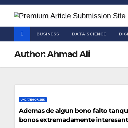
Skip
to
content
BUSINESS
DATA SCIENCE
DIG
Author:
Ahmad Ali
UNCATEGORIZED
Ademas de algun bono falto tanque
bonos extremadamente interesan