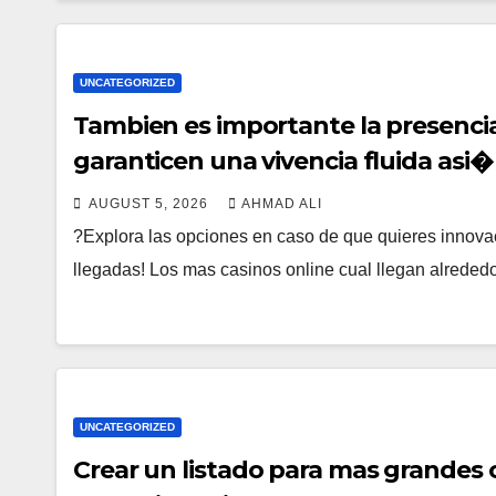
UNCATEGORIZED
Tambien es importante la presencia
garanticen una vivencia fluida asi
AUGUST 5, 2026
AHMAD ALI
?Explora las opciones en caso de que quieres innovac
llegadas! Los mas casinos online cual llegan alreded
UNCATEGORIZED
Crear un listado para mas grandes c